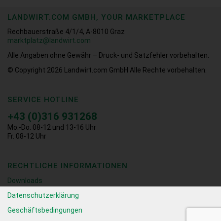
LANDWIRT.COM GMBH, YOUR MARKETPLACE
Rechbauerstraße 4/1/4, A-8010 Graz
marktplatz@landwirt.com
Alle Angaben ohne Gewähr – Druck- und Satzfehler vorbehalten.
© Copyright 2026
Landwirt.com GmbH Alle Rechte vorbehalten.
SERVICE HOTLINE
+43 (0)316 931268
Mo.-Do. 08-12 und 13-16 Uhr
Fr. 08-12 Uhr
RECHTLICHE INFORMATIONEN
Downloads
Datenschutzerklärung
Geschäftsbedingungen