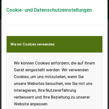
Cookie- und Datenschutzeinstellungen
Meine Transportkostenanfrage
Wie wir Cookies verwenden
Transport von Land- und Baumaschinen –
KEINE Tiertransporte
Wir können Cookies anfordern, die auf Ihrem
Steyr 8090
Gerät eingestellt werden. Wir verwenden
Steyr 8090 Hinterrad
Cookies, um uns mitzuteilen, wenn Sie
Steyr 8090 mit Hauer Frontlader wegen Pensionierung zu
unsere Websites besuchen, wie Sie mit uns
verkaufen. Druckluftanlage 1 + 2 Leiter. Frontlader mit
Dunggabel und Erdschaufel, Aushub ei...
interagieren, Ihre Nutzererfahrung
verbessern und Ihre Beziehung zu unserer
EUR 20.800
MwSt nicht ausweisbar
Website anpassen.