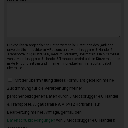
Die von Ihnen angegebenen Daten werden bei Betätigen des „Anfrage
unverbindlich abschicken“–Buttons an J.Moosbrugger e.U. Handel &
Transporte, Allgäustraße 8, A-6912 Hörbranz, übermittelt. Ein Mitarbeiter
von J.Moosbrugger e.U. Handel & Transporte wird sich in Kürze mit Ihnen
in Verbindung setzen und Ihnen ein individuelles Transportangebot
übermitteln.
Mit der Übermittlung dieses Formulars gebe ich meine
Zustimmung für die Verarbeitung meiner
personenbezogenen Daten durch J.Moosbrugger e.U. Handel
& Transporte, Allgäustraße 8, A-6912 Hörbranz, zur
Bearbeitung meiner Anfrage, gemäß den
Datenschutzbedingungen
von J.Moosbrugger e.U. Handel &