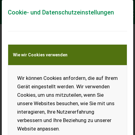
Cookie- und Datenschutzeinstellungen
Meine Transportkostenanfrage
Wie wir Cookies verwenden
Transport von Land- und Baumaschinen –
KEINE Tiertransporte
Keine Anfrage Möglich!
Wir können Cookies anfordern, die auf Ihrem
Gerät eingestellt werden. Wir verwenden
Cookies, um uns mitzuteilen, wenn Sie
unsere Websites besuchen, wie Sie mit uns
Ladeort
interagieren, Ihre Nutzererfahrung
verbessern und Ihre Beziehung zu unserer
PLZ
Ort
Website anpassen.