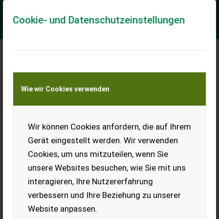
Cookie- und Datenschutzeinstellungen
Meine Transportkostenanfrage
Wie wir Cookies verwenden
Transport von Land- und Baumaschinen –
KEINE Tiertransporte
Wir können Cookies anfordern, die auf Ihrem
Sonstige Spicer 112/10067800 - /Achse/As
Gerät eingestellt werden. Wir verwenden
== Více podrobnosti (CZ) == Díl vhodný pro: Oblast působnosti
Cookies, um uns mitzuteilen, wenn Sie
konstrukce DPH/marže: Odpočet DPH pro podnikatele Sériové
číslo: Z-ITA-750675 == We...
unsere Websites besuchen, wie Sie mit uns
interagieren, Ihre Nutzererfahrung
EUR 0
verbessern und Ihre Beziehung zu unserer
Website anpassen.