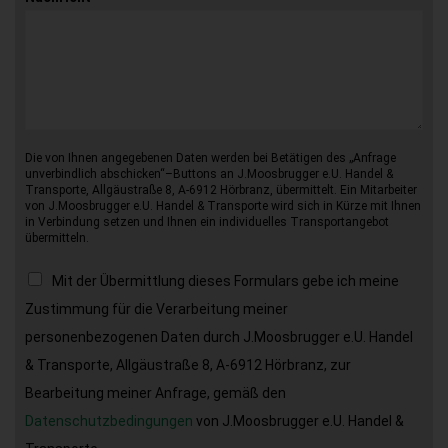
Die von Ihnen angegebenen Daten werden bei Betätigen des „Anfrage
unverbindlich abschicken“–Buttons an J.Moosbrugger e.U. Handel &
Transporte, Allgäustraße 8, A-6912 Hörbranz, übermittelt. Ein Mitarbeiter
von J.Moosbrugger e.U. Handel & Transporte wird sich in Kürze mit Ihnen
in Verbindung setzen und Ihnen ein individuelles Transportangebot
übermitteln.
Mit der Übermittlung dieses Formulars gebe ich meine
Zustimmung für die Verarbeitung meiner
personenbezogenen Daten durch J.Moosbrugger e.U. Handel
& Transporte, Allgäustraße 8, A-6912 Hörbranz, zur
Bearbeitung meiner Anfrage, gemäß den
Datenschutzbedingungen
von J.Moosbrugger e.U. Handel &