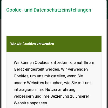
Cookie- und Datenschutzeinstellungen
Meine Transportkostenanfrage
Wie wir Cookies verwenden
Transport von Land- und Baumaschinen –
KEINE Tiertransporte
Keine Anfrage Möglich!
Wir können Cookies anfordern, die auf Ihrem
Gerät eingestellt werden. Wir verwenden
Cookies, um uns mitzuteilen, wenn Sie
unsere Websites besuchen, wie Sie mit uns
Ladeort
interagieren, Ihre Nutzererfahrung
verbessern und Ihre Beziehung zu unserer
PLZ
Ort
Website anpassen.