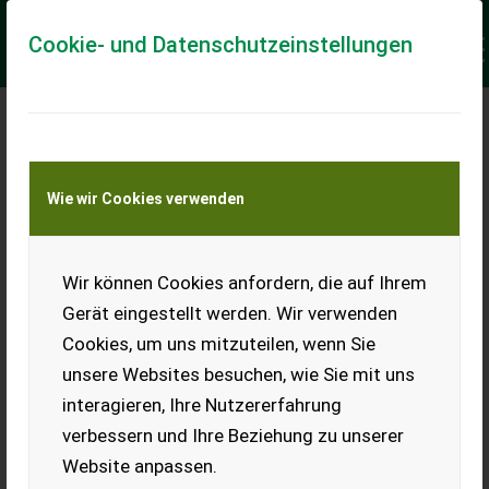
Cookie- und Datenschutzeinstellungen
Meine Transportkostenanfrage
Wie wir Cookies verwenden
Transport von Land- und Baumaschinen –
KEINE Tiertransporte
Keine Anfrage Möglich!
Wir können Cookies anfordern, die auf Ihrem
Gerät eingestellt werden. Wir verwenden
Cookies, um uns mitzuteilen, wenn Sie
unsere Websites besuchen, wie Sie mit uns
Ladeort
interagieren, Ihre Nutzererfahrung
verbessern und Ihre Beziehung zu unserer
PLZ
Ort
Website anpassen.