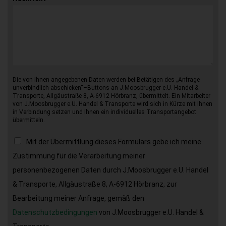
Die von Ihnen angegebenen Daten werden bei Betätigen des „Anfrage
unverbindlich abschicken“–Buttons an J.Moosbrugger e.U. Handel &
Transporte, Allgäustraße 8, A-6912 Hörbranz, übermittelt. Ein Mitarbeiter
von J.Moosbrugger e.U. Handel & Transporte wird sich in Kürze mit Ihnen
in Verbindung setzen und Ihnen ein individuelles Transportangebot
übermitteln.
Mit der Übermittlung dieses Formulars gebe ich meine
Zustimmung für die Verarbeitung meiner
personenbezogenen Daten durch J.Moosbrugger e.U. Handel
& Transporte, Allgäustraße 8, A-6912 Hörbranz, zur
Bearbeitung meiner Anfrage, gemäß den
Datenschutzbedingungen
von J.Moosbrugger e.U. Handel &