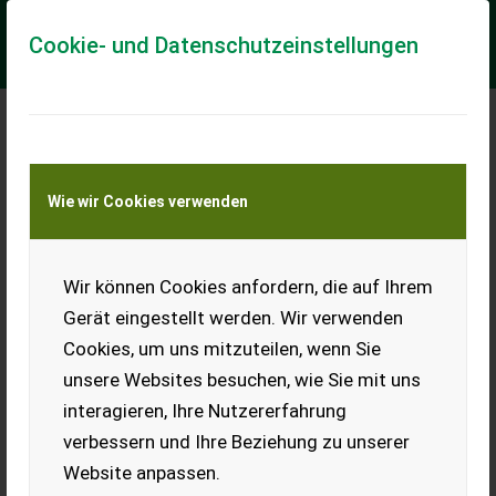
Cookie- und Datenschutzeinstellungen
Meine Transportkostenanfrage
Wie wir Cookies verwenden
Transport von Land- und Baumaschinen –
KEINE Tiertransporte
Wir können Cookies anfordern, die auf Ihrem
Bressel & Lade GROßVOLUMENSCHAUFEL L
2,40 M | MERLO ZM2
Gerät eingestellt werden. Wir verwenden
Cookies, um uns mitzuteilen, wenn Sie
Ballengabel / Dunggabel, Erdschaufel, Schnellwechselrahmen,
Ballenzange, Palettengabel ________ für Teleskoplader /
unsere Websites besuchen, wie Sie mit uns
Merlo ZM2, Schaufeltiefe: 1...
interagieren, Ihre Nutzererfahrung
EUR 2.124
inkl. 19% MwSt
verbessern und Ihre Beziehung zu unserer
Website anpassen.