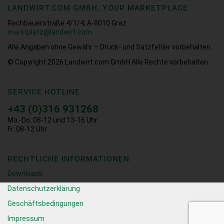
LANDWIRT.COM GMBH, YOUR MARKETPLACE
Rechbauerstraße 4/1/4, A-8010 Graz
marktplatz@landwirt.com
Alle Angaben ohne Gewähr – Druck- und Satzfehler vorbehalten.
© Copyright 2026
Landwirt.com GmbH Alle Rechte vorbehalten.
SERVICE HOTLINE
+43 (0)316 931268
Mo.-Do. 08-12 und 13-16 Uhr
Fr. 08-12 Uhr
RECHTLICHE INFORMATIONEN
Downloads
Datenschutzerklärung
Geschäftsbedingungen
Impressum