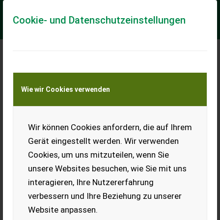
Cookie- und Datenschutzeinstellungen
Meine Transportkostenanfrage
Wie wir Cookies verwenden
Transport von Land- und Baumaschinen –
KEINE Tiertransporte
Wir können Cookies anfordern, die auf Ihrem
Sonstige
Kettenmulcher Trejon
Gerät eingestellt werden. Wir verwenden
Optimal M1250HF
Cookies, um uns mitzuteilen, wenn Sie
**Kettenmulcher**
unsere Websites besuchen, wie Sie mit uns
Entdecken Sie den
interagieren, Ihre Nutzererfahrung
leistungsstarken
Böschungsmäher der renommierten Marke Trejon Optimal,
verbessern und Ihre Beziehung zu unserer
Modell Kettenmulcher. Dieses hochmodern...
Website anpassen.
EUR 0