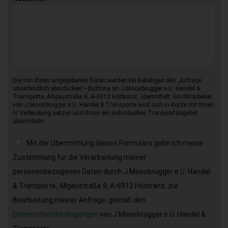
Die von Ihnen angegebenen Daten werden bei Betätigen des „Anfrage
unverbindlich abschicken“–Buttons an J.Moosbrugger e.U. Handel &
Transporte, Allgäustraße 8, A-6912 Hörbranz, übermittelt. Ein Mitarbeiter
von J.Moosbrugger e.U. Handel & Transporte wird sich in Kürze mit Ihnen
in Verbindung setzen und Ihnen ein individuelles Transportangebot
übermitteln.
Mit der Übermittlung dieses Formulars gebe ich meine
Zustimmung für die Verarbeitung meiner
personenbezogenen Daten durch J.Moosbrugger e.U. Handel
& Transporte, Allgäustraße 8, A-6912 Hörbranz, zur
Bearbeitung meiner Anfrage, gemäß den
Datenschutzbedingungen
von J.Moosbrugger e.U. Handel &