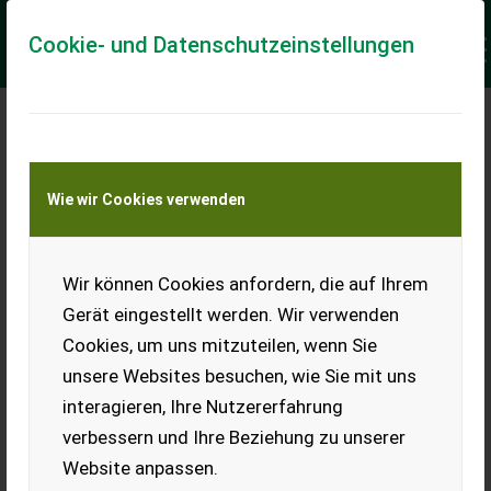
Cookie- und Datenschutzeinstellungen
Meine Transportkostenanfrage
Wie wir Cookies verwenden
Transport von Land- und Baumaschinen –
KEINE Tiertransporte
Keine Anfrage Möglich!
Wir können Cookies anfordern, die auf Ihrem
Gerät eingestellt werden. Wir verwenden
Cookies, um uns mitzuteilen, wenn Sie
unsere Websites besuchen, wie Sie mit uns
Ladeort
interagieren, Ihre Nutzererfahrung
verbessern und Ihre Beziehung zu unserer
PLZ
Ort
Website anpassen.