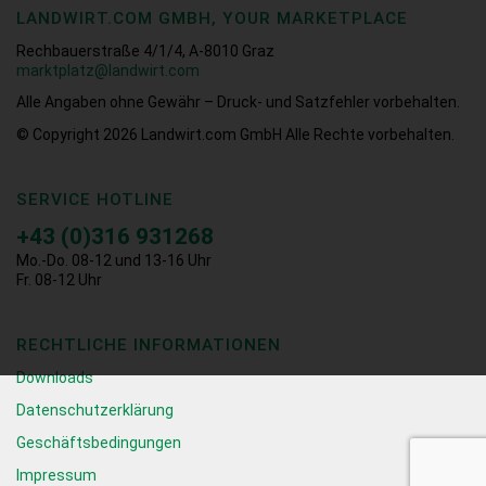
LANDWIRT.COM GMBH, YOUR MARKETPLACE
Rechbauerstraße 4/1/4, A-8010 Graz
marktplatz@landwirt.com
Alle Angaben ohne Gewähr – Druck- und Satzfehler vorbehalten.
© Copyright 2026
Landwirt.com GmbH Alle Rechte vorbehalten.
SERVICE HOTLINE
+43 (0)316 931268
Mo.-Do. 08-12 und 13-16 Uhr
Fr. 08-12 Uhr
RECHTLICHE INFORMATIONEN
Downloads
Datenschutzerklärung
Geschäftsbedingungen
Impressum