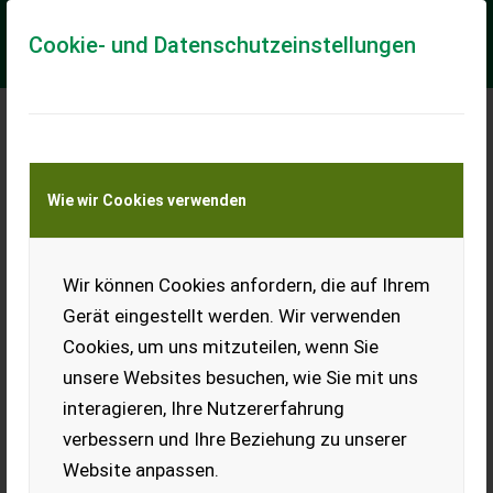
Cookie- und Datenschutzeinstellungen
Meine Transportkostenanfrage
Wie wir Cookies verwenden
Transport von Land- und Baumaschinen –
KEINE Tiertransporte
Wir können Cookies anfordern, die auf Ihrem
Sonstige Lochmann RM 60 (24157)
Gerät eingestellt werden. Wir verwenden
Lochmann Kipper RM 60 *Vollachse mit Trommelbremse
Cookies, um uns mitzuteilen, wenn Sie
*Ohne Federung *Brücke 2000x4000mm *Bordwände
Polygonal 500mm *Aufsatwände Polygonal 500mm *Drei...
unsere Websites besuchen, wie Sie mit uns
interagieren, Ihre Nutzererfahrung
EUR 12.900
inkl. 20 % MwSt.
verbessern und Ihre Beziehung zu unserer
Website anpassen.