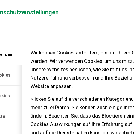
enschutzeinstellungen
Händlerlogin
für Händler
Mediada
anfrage
Wir können Cookies anfordern, die auf Ihrem G
wenden
chinen – KEINE
werden. Wir verwenden Cookies, um uns mitzu
unsere Websites besuchen, wie Sie mit uns int
okies
Nutzererfahrung verbessern und Ihre Beziehu
Schneidwerk 760 CG
Website anpassen.
okies
rk Varifeed 760 CG, 4,8 m
Klicken Sie auf die verschiedenen Kategorienü
heber und Ziegler
mehr zu erfahren. Sie können auch einige Ihrer
agen, Ausstellungsgerät,
ändern. Beachten Sie, dass das Blockieren ein
ste
Cookies Auswirkungen auf Ihre Erfahrung auf
und auf die Dienste haben kann, die wir anbie