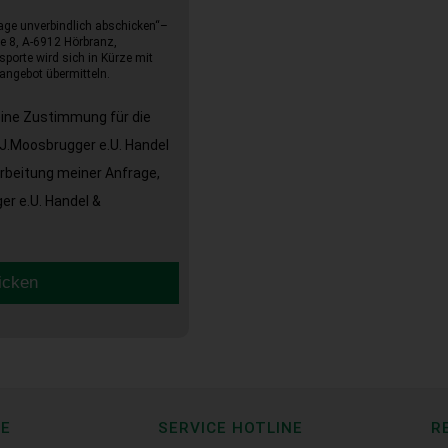
age unverbindlich abschicken“–
e 8, A-6912 Hörbranz,
sporte wird sich in Kürze mit
angebot übermitteln.
eine Zustimmung für die
J.Moosbrugger e.U. Handel
arbeitung meiner Anfrage,
r e.U. Handel &
icken
CE
SERVICE HOTLINE
R