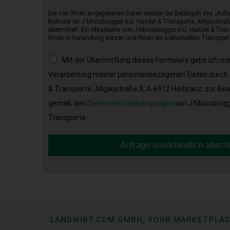
Die von Ihnen angegebenen Daten werden bei Betätigen des „Anfr
Buttons an J.Moosbrugger e.U. Handel & Transporte, Allgäustraß
übermittelt. Ein Mitarbeiter von J.Moosbrugger e.U. Handel & Tran
Ihnen in Verbindung setzen und Ihnen ein individuelles Transport
Mit der Übermittlung dieses Formulars gebe ich m
Verarbeitung meiner personenbezogenen Daten durch 
& Transporte, Allgäustraße 8, A-6912 Hörbranz, zur Be
gemäß den
Datenschutzbedingungen
von J.Moosbrugge
Transporte.
Anfrage unverbindlich absch
LANDWIRT.COM GMBH, YOUR MARKETPLA