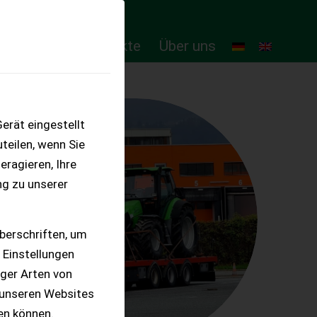
ten
Online-Produkte
Über uns
erät eingestellt
teilen, wenn Sie
eragieren, Ihre
ng zu unserer
berschriften, um
 Einstellungen
iger Arten von
 unseren Websites
ten können.