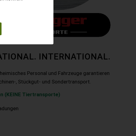
ATIONAL. INTERNATIONAL.
nheimisches Personal und Fahrzeuge garantieren
chinen-, Stückgut- und Sondertransport.
n (KEINE Tiertransporte)
ladungen