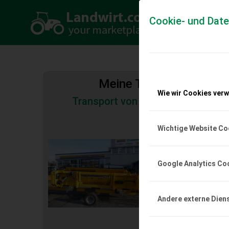
Cookie- und Dat
Meine Transportkosten
Wie wir Cookies ver
Transport von Land- und Baumas
Tiertransporte
Wichtige Website Co
New Holland NH 
4,8 m
Google Analytics Co
New Holland Schneidwe
Arbeitbreite mit Ehren
Einachsschneidwerksw
prompt verfügba...
Andere externe Dien
EUR 0