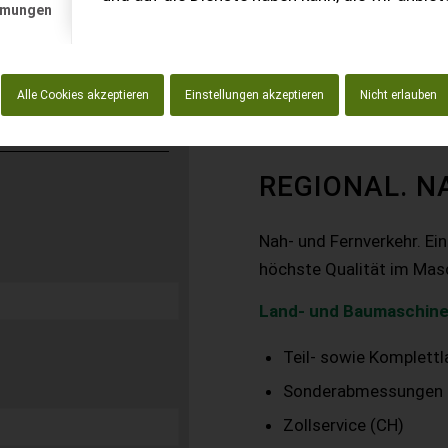
mmungen
Alle Cookies akzeptieren
Einstellungen akzeptieren
Nicht erlauben
REGIONAL. N
Nah- und Fernverkehr. Ei
höchste Qualität im Mas
Land- und Baumaschine
Teil- sowie Komplett
Sonderabmessungen
Zollservice (CH)