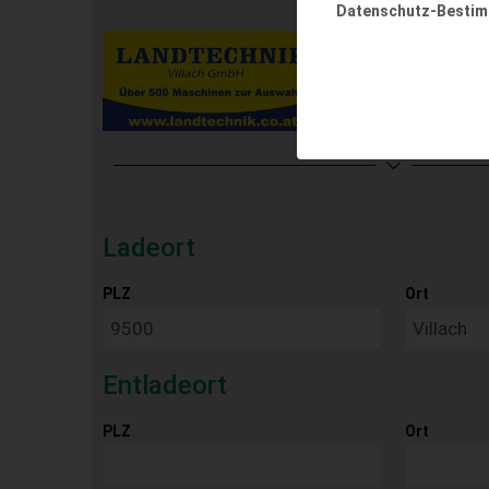
Datenschutz-Besti
Ladeort
PLZ
Ort
Entladeort
PLZ
Ort