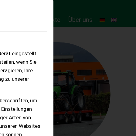
ten
Online-Produkte
Über uns
erät eingestellt
teilen, wenn Sie
eragieren, Ihre
ng zu unserer
berschriften, um
 Einstellungen
iger Arten von
 unseren Websites
ten können.