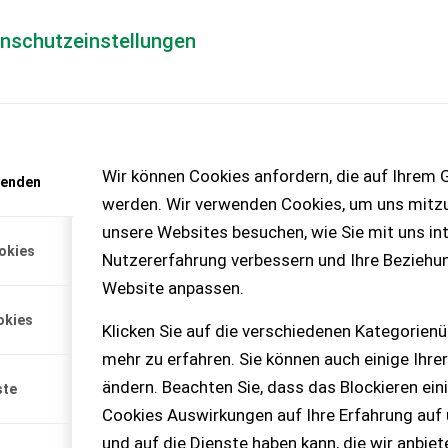
enschutzeinstellungen
Händlerlogin
für Händler
Mediada
anfrage
Wir können Cookies anfordern, die auf Ihrem G
wenden
chinen – KEINE
werden. Wir verwenden Cookies, um uns mitzu
unsere Websites besuchen, wie Sie mit uns int
okies
Nutzererfahrung verbessern und Ihre Beziehu
Website anpassen.
e Legemaschine aus Baujahr
okies
 2013 und Pfl...
Klicken Sie auf die verschiedenen Kategorienü
mehr zu erfahren. Sie können auch einige Ihrer
ändern. Beachten Sie, dass das Blockieren ein
ste
Cookies Auswirkungen auf Ihre Erfahrung auf
und auf die Dienste haben kann, die wir anbie