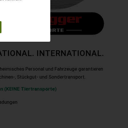
ATIONAL. INTERNATIONAL.
nheimisches Personal und Fahrzeuge garantieren
chinen-, Stückgut- und Sondertransport.
n (KEINE Tiertransporte)
ladungen