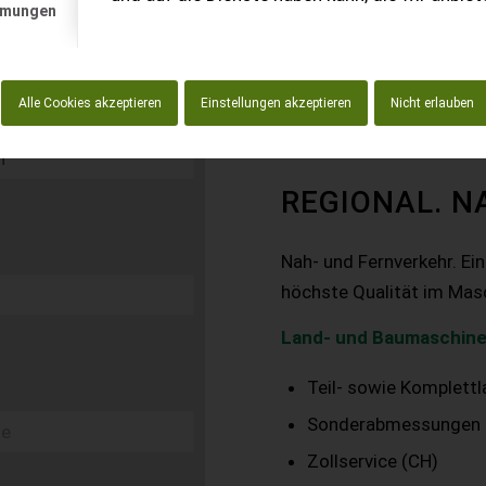
mmungen
Alle Cookies akzeptieren
Einstellungen akzeptieren
Nicht erlauben
REGIONAL. N
Nah- und Fernverkehr. Ei
höchste Qualität im Mas
Land- und Baumaschine
Teil- sowie Komplett
Sonderabmessungen
Zollservice (CH)