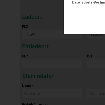
Datenschutz-Besti
Ladeort
PLZ
Ort
Entladeort
PLZ
Ort
Stammdaten
Name
*
E-Mail-Adresse
*