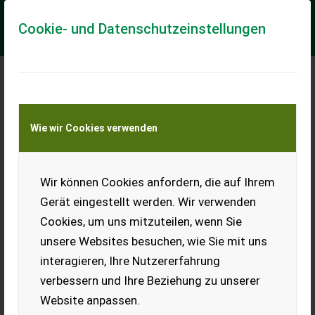
Cookie- und Datenschutzeinstellungen
Meine Transportkostenanfrage
Wie wir Cookies verwenden
Transport von Land- und Baumaschinen –
KEINE Tiertransporte
Wir können Cookies anfordern, die auf Ihrem
Grimme 1. Siebband 35.er tlg. SE 85-5
Gerät eingestellt werden. Wir verwenden
1. Siebband zum Grimme SE 85-55 mit 35.er Teilung / 838-
Cookies, um uns mitzuteilen, wenn Sie
140-35 / Zustand 50% 300.70960
unsere Websites besuchen, wie Sie mit uns
EUR 714
inkl. 19% MwSt
interagieren, Ihre Nutzererfahrung
verbessern und Ihre Beziehung zu unserer
Website anpassen.