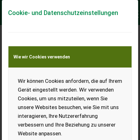
Cookie- und Datenschutzeinstellungen
Meine Transportkostenanfrage
Wie wir Cookies verwenden
Transport von Land- und Baumaschinen –
KEINE Tiertransporte
Keine Anfrage Möglich!
Wir können Cookies anfordern, die auf Ihrem
Gerät eingestellt werden. Wir verwenden
Cookies, um uns mitzuteilen, wenn Sie
unsere Websites besuchen, wie Sie mit uns
Ladeort
interagieren, Ihre Nutzererfahrung
verbessern und Ihre Beziehung zu unserer
PLZ
Ort
Website anpassen.