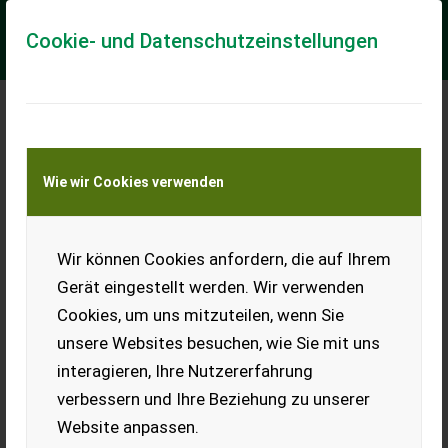
Cookie- und Datenschutzeinstellungen
Meine Transportkostenanfrage
Wie wir Cookies verwenden
Transport von Land- und Baumaschinen –
KEINE Tiertransporte
Wir können Cookies anfordern, die auf Ihrem
Hofman ARTA GP 4T mit 4,2m Kran NEU
Gerät eingestellt werden. Wir verwenden
Der HOFMAN ARTA GP 4T/42 ist ein kompakter Rückewagen
Cookies, um uns mitzuteilen, wenn Sie
für Kleintraktoren von 25–60 PS. Mit seinem 4,2 m Kran eignet
er sich besonders für kleine un...
unsere Websites besuchen, wie Sie mit uns
interagieren, Ihre Nutzererfahrung
EUR 9.836
inkl. 22 % MwSt.
verbessern und Ihre Beziehung zu unserer
Website anpassen.