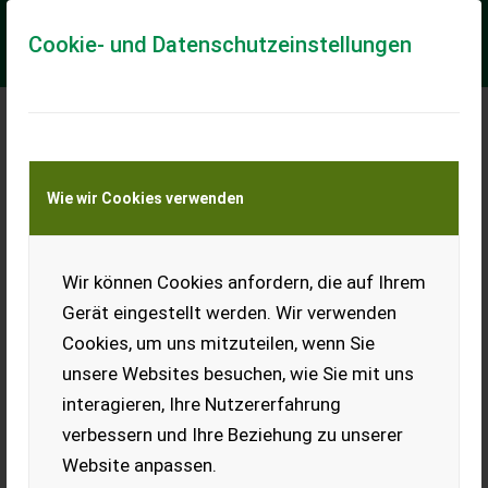
Cookie- und Datenschutzeinstellungen
Meine Transportkostenanfrage
Wie wir Cookies verwenden
Transport von Land- und Baumaschinen –
KEINE Tiertransporte
Wir können Cookies anfordern, die auf Ihrem
Brantner Brantner TA 16045/2XXL
Gerät eingestellt werden. Wir verwenden
2 zwei Hubzylinde 2 Leiter DL Druckluftanlage ALB Regelung
Cookies, um uns mitzuteilen, wenn Sie
Bordwandhebefedern links und rechts Sichtgitter zwischen
Rungen mit Plexiglasabdeckung i...
unsere Websites besuchen, wie Sie mit uns
interagieren, Ihre Nutzererfahrung
EUR 26.900
inkl. 20 % MwSt.
verbessern und Ihre Beziehung zu unserer
Website anpassen.