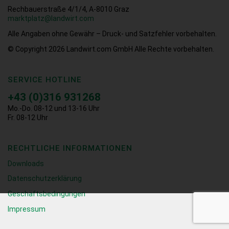
Rechbauerstraße 4/1/4, A-8010 Graz
marktplatz@landwirt.com
Alle Angaben ohne Gewähr – Druck- und Satzfehler vorbehalten.
© Copyright 2026
Landwirt.com GmbH Alle Rechte vorbehalten.
SERVICE HOTLINE
+43 (0)316 931268
Mo.-Do. 08-12 und 13-16 Uhr
Fr. 08-12 Uhr
RECHTLICHE INFORMATIONEN
Downloads
Datenschutzerklärung
Geschäftsbedingungen
Impressum