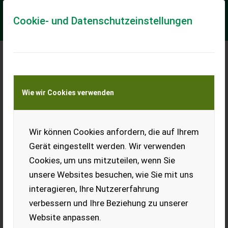
Cookie- und Datenschutzeinstellungen
Meine Transportkostenanfrage
Wie wir Cookies verwenden
Transport von Land- und Baumaschinen –
KEINE Tiertransporte
Wir können Cookies anfordern, die auf Ihrem
Bauer Pumpfass Edelweissedition PTW 7000
Gerät eingestellt werden. Wir verwenden
Sehr Hangtauglich
Cookies, um uns mitzuteilen, wenn Sie
Bauer Pumpfass Edelweissedition PTW 7000 - Fassinhalt
unsere Websites besuchen, wie Sie mit uns
7000Liter - sehr Hangtauglich - Bereifung 850/50R30 BKT -
Typisierung 25km/h ÖSTERREICH - Un...
interagieren, Ihre Nutzererfahrung
verbessern und Ihre Beziehung zu unserer
EUR 52.600
inkl. 20 % MwSt.
Website anpassen.