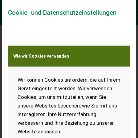
Cookie- und Datenschutzeinstellungen
Meine Transportkostenanfrage
Wie wir Cookies verwenden
Transport von Land- und Baumaschinen –
KEINE Tiertransporte
Keine Anfrage Möglich!
Wir können Cookies anfordern, die auf Ihrem
Gerät eingestellt werden. Wir verwenden
Cookies, um uns mitzuteilen, wenn Sie
unsere Websites besuchen, wie Sie mit uns
Ladeort
interagieren, Ihre Nutzererfahrung
verbessern und Ihre Beziehung zu unserer
PLZ
Ort
Website anpassen.