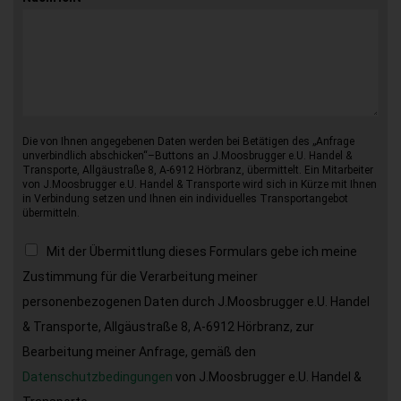
Die von Ihnen angegebenen Daten werden bei Betätigen des „Anfrage
unverbindlich abschicken“–Buttons an J.Moosbrugger e.U. Handel &
Transporte, Allgäustraße 8, A-6912 Hörbranz, übermittelt. Ein Mitarbeiter
von J.Moosbrugger e.U. Handel & Transporte wird sich in Kürze mit Ihnen
in Verbindung setzen und Ihnen ein individuelles Transportangebot
übermitteln.
Mit der Übermittlung dieses Formulars gebe ich meine
Zustimmung für die Verarbeitung meiner
personenbezogenen Daten durch J.Moosbrugger e.U. Handel
& Transporte, Allgäustraße 8, A-6912 Hörbranz, zur
Bearbeitung meiner Anfrage, gemäß den
Datenschutzbedingungen
von J.Moosbrugger e.U. Handel &