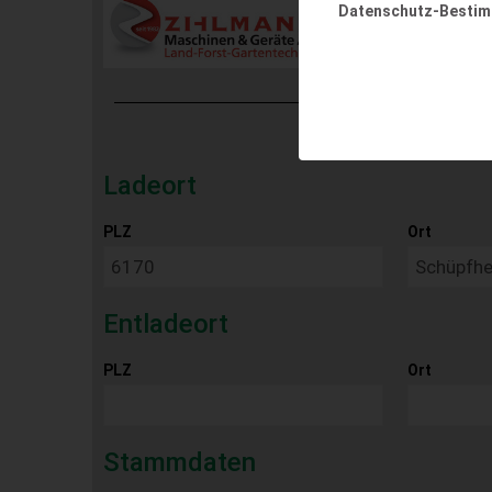
Datenschutz-Besti
Ladeort
PLZ
Ort
Entladeort
PLZ
Ort
Stammdaten