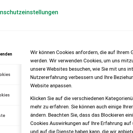
enschutzeinstellungen
Händlerlogin
für Händler
Mediada
anfrage
Wir können Cookies anfordern, die auf Ihrem G
wenden
chinen – KEINE
werden. Wir verwenden Cookies, um uns mitzu
unsere Websites besuchen, wie Sie mit uns int
okies
Nutzererfahrung verbessern und Ihre Beziehu
Website anpassen.
til mit
okies
hlauch und Trichter 25 PS
Klicken Sie auf die verschiedenen Kategorienü
mehr zu erfahren. Sie können auch einige Ihrer
ändern. Beachten Sie, dass das Blockieren ein
ste
Cookies Auswirkungen auf Ihre Erfahrung auf
und auf die Dienste haben kann, die wir anbie