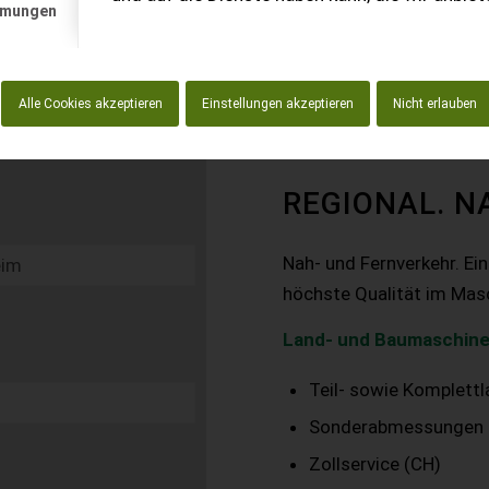
mmungen
Alle Cookies akzeptieren
Einstellungen akzeptieren
Nicht erlauben
REGIONAL. N
Nah- und Fernverkehr. Ei
höchste Qualität im Mas
Land- und Baumaschine
Teil- sowie Komplett
Sonderabmessungen
Zollservice (CH)