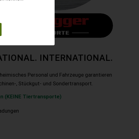
ATIONAL. INTERNATIONAL.
nheimisches Personal und Fahrzeuge garantieren
chinen-, Stückgut- und Sondertransport.
n (KEINE Tiertransporte)
ladungen