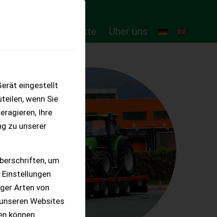
ten
Online-Produkte
Über uns
erät eingestellt
teilen, wenn Sie
eragieren, Ihre
ng zu unserer
berschriften, um
 Einstellungen
iger Arten von
 unseren Websites
ten können.