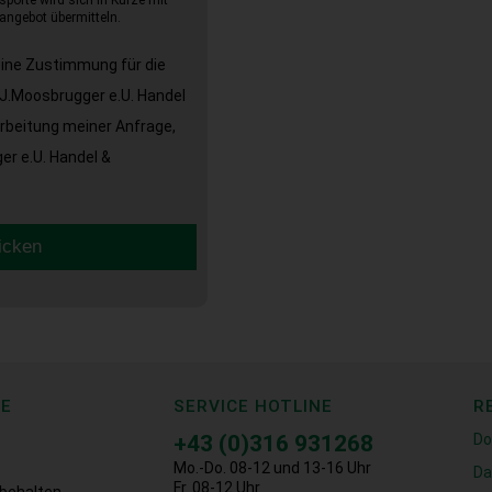
sporte wird sich in Kürze mit
angebot übermitteln.
eine Zustimmung für die
J.Moosbrugger e.U. Handel
arbeitung meiner Anfrage,
r e.U. Handel &
icken
CE
SERVICE HOTLINE
R
+43 (0)316 931268
Do
Mo.-Do. 08-12 und 13-16 Uhr
Da
Fr. 08-12 Uhr