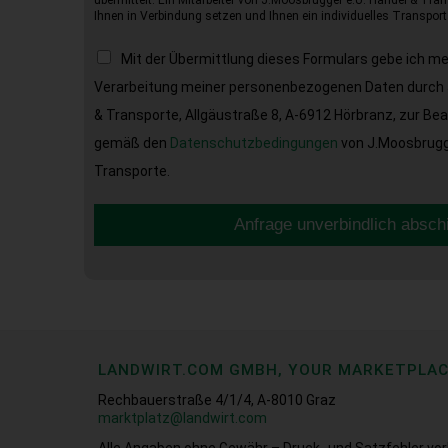
übermittelt. Ein Mitarbeiter von J.Moosbrugger e.U. Handel & Tran
Ihnen in Verbindung setzen und Ihnen ein individuelles Transport
Mit der Übermittlung dieses Formulars gebe ich m
Verarbeitung meiner personenbezogenen Daten durch 
& Transporte, Allgäustraße 8, A-6912 Hörbranz, zur Be
gemäß den
Datenschutzbedingungen
von J.Moosbrugge
Transporte.
Anfrage unverbindlich absch
LANDWIRT.COM GMBH, YOUR MARKETPLA
Rechbauerstraße 4/1/4, A-8010 Graz
marktplatz@landwirt.com