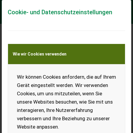
Cookie- und Datenschutzeinstellungen
Meine Transportkostenanfrage
Wie wir Cookies verwenden
Transport von Land- und Baumaschinen –
KEINE Tiertransporte
Wir können Cookies anfordern, die auf Ihrem
Massey Ferguson DM 255P
Gerät eingestellt werden. Wir verwenden
Lagermaschine-NEU
Cookies, um uns mitzuteilen, wenn Sie
# Heck-Scheibenmähwerk # 5 Mähscheiben # leichtzügig ab
unsere Websites besuchen, wie Sie mit uns
55 PS # Riemenantrieb # Gelenkwelle # klappbarer Schutz Für
weitere Fragen stehen wir Ihne...
interagieren, Ihre Nutzererfahrung
verbessern und Ihre Beziehung zu unserer
EUR 10.900
inkl. 20 % MwSt.
Website anpassen.