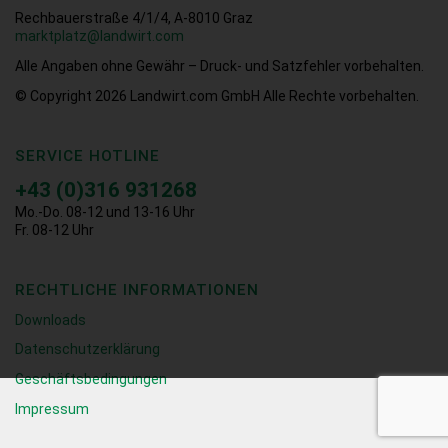
Rechbauerstraße 4/1/4, A-8010 Graz
marktplatz@landwirt.com
Alle Angaben ohne Gewähr – Druck- und Satzfehler vorbehalten.
© Copyright 2026
Landwirt.com GmbH Alle Rechte vorbehalten.
SERVICE HOTLINE
+43 (0)316 931268
Mo.-Do. 08-12 und 13-16 Uhr
Fr. 08-12 Uhr
RECHTLICHE INFORMATIONEN
Downloads
Datenschutzerklärung
Geschäftsbedingungen
Impressum