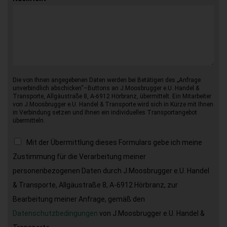
Die von Ihnen angegebenen Daten werden bei Betätigen des „Anfrage
unverbindlich abschicken“–Buttons an J.Moosbrugger e.U. Handel &
Transporte, Allgäustraße 8, A-6912 Hörbranz, übermittelt. Ein Mitarbeiter
von J.Moosbrugger e.U. Handel & Transporte wird sich in Kürze mit Ihnen
in Verbindung setzen und Ihnen ein individuelles Transportangebot
übermitteln.
Mit der Übermittlung dieses Formulars gebe ich meine
Zustimmung für die Verarbeitung meiner
personenbezogenen Daten durch J.Moosbrugger e.U. Handel
& Transporte, Allgäustraße 8, A-6912 Hörbranz, zur
Bearbeitung meiner Anfrage, gemäß den
Datenschutzbedingungen
von J.Moosbrugger e.U. Handel &