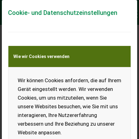
Cookie- und Datenschutzeinstellungen
Meine Transportkostenanfrage
Wie wir Cookies verwenden
Transport von Land- und Baumaschinen –
KEINE Tiertransporte
Keine Anfrage Möglich!
Wir können Cookies anfordern, die auf Ihrem
Gerät eingestellt werden. Wir verwenden
Cookies, um uns mitzuteilen, wenn Sie
unsere Websites besuchen, wie Sie mit uns
Ladeort
interagieren, Ihre Nutzererfahrung
verbessern und Ihre Beziehung zu unserer
PLZ
Ort
Website anpassen.