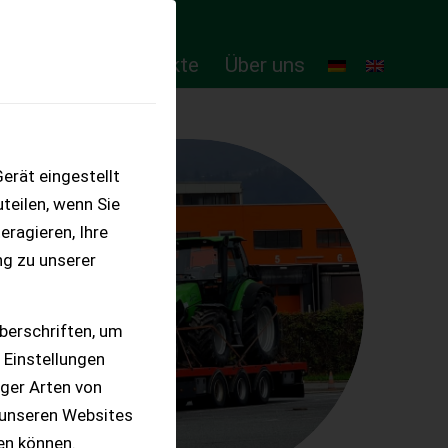
ten
Online-Produkte
Über uns
erät eingestellt
teilen, wenn Sie
eragieren, Ihre
ng zu unserer
berschriften, um
 Einstellungen
iger Arten von
 unseren Websites
ten können.