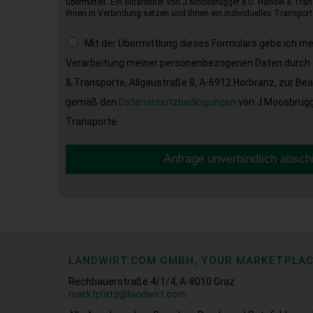
übermittelt. Ein Mitarbeiter von J.Moosbrugger e.U. Handel & Tran
Ihnen in Verbindung setzen und Ihnen ein individuelles Transport
Mit der Übermittlung dieses Formulars gebe ich m
Verarbeitung meiner personenbezogenen Daten durch 
& Transporte, Allgäustraße 8, A-6912 Hörbranz, zur Be
gemäß den
Datenschutzbedingungen
von J.Moosbrugge
Transporte.
Anfrage unverbindlich absch
LANDWIRT.COM GMBH, YOUR MARKETPLA
Rechbauerstraße 4/1/4, A-8010 Graz
marktplatz@landwirt.com