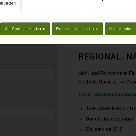
mmungen
Alle Cookies akzeptieren
Einstellungen akzeptieren
Nicht erlauben
REGIONAL. N
Nah- und Fernverkehr. Ei
höchste Qualität im Mas
Land- und Baumaschine
Teil- sowie Komplett
Sonderabmessungen
Zollservice (CH)