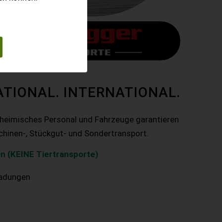
ATIONAL. INTERNATIONAL.
nheimisches Personal und Fahrzeuge garantieren
chinen-, Stückgut- und Sondertransport.
n (KEINE Tiertransporte)
ladungen