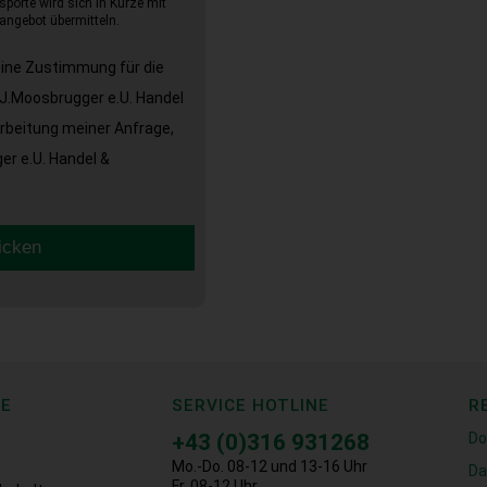
sporte wird sich in Kürze mit
angebot übermitteln.
eine Zustimmung für die
J.Moosbrugger e.U. Handel
arbeitung meiner Anfrage,
r e.U. Handel &
icken
CE
SERVICE HOTLINE
R
+43 (0)316 931268
Do
Mo.-Do. 08-12 und 13-16 Uhr
Da
Fr. 08-12 Uhr