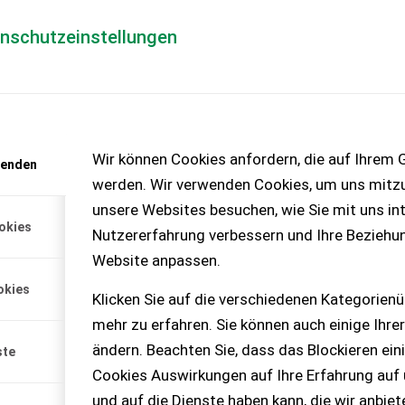
enschutzeinstellungen
Händlerlogin
für Händler
Mediada
anfrage
Wir können Cookies anfordern, die auf Ihrem G
wenden
chinen – KEINE
werden. Wir verwenden Cookies, um uns mitzu
unsere Websites besuchen, wie Sie mit uns int
okies
Nutzererfahrung verbessern und Ihre Beziehu
Website anpassen.
 Bj 2026 - Obenanhängung
okies
Einzelachse mit ...
Klicken Sie auf die verschiedenen Kategorienü
mehr zu erfahren. Sie können auch einige Ihrer
ändern. Beachten Sie, dass das Blockieren ein
ste
Cookies Auswirkungen auf Ihre Erfahrung auf
und auf die Dienste haben kann, die wir anbie