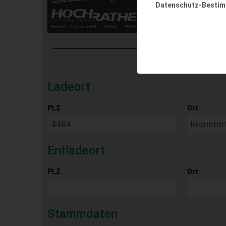
Datenschutz-Besti
Ladeort
PLZ
Ort
Entladeort
PLZ
Ort
Stammdaten