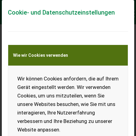
Cookie- und Datenschutzeinstellungen
Meine Transportkostenanfrage
Wie wir Cookies verwenden
Transport von Land- und Baumaschinen –
KEINE Tiertransporte
Keine Anfrage Möglich!
Wir können Cookies anfordern, die auf Ihrem
Gerät eingestellt werden. Wir verwenden
Cookies, um uns mitzuteilen, wenn Sie
unsere Websites besuchen, wie Sie mit uns
Ladeort
interagieren, Ihre Nutzererfahrung
verbessern und Ihre Beziehung zu unserer
PLZ
Ort
Website anpassen.