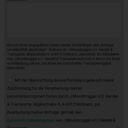
Die von Ihnen angegebenen Daten werden bei Betätigen des „Anfrage
unverbindlich abschicken“–Buttons an J.Moosbrugger e.U. Handel &
Transporte, Allgäustraße 8, A-6912 Hörbranz, übermittelt. Ein Mitarbeiter
von J.Moosbrugger e.U. Handel & Transporte wird sich in Kürze mit Ihnen
in Verbindung setzen und Ihnen ein individuelles Transportangebot
übermitteln.
Mit der Übermittlung dieses Formulars gebe ich meine
Zustimmung für die Verarbeitung meiner
personenbezogenen Daten durch J.Moosbrugger e.U. Handel
& Transporte, Allgäustraße 8, A-6912 Hörbranz, zur
Bearbeitung meiner Anfrage, gemäß den
Datenschutzbedingungen
von J.Moosbrugger e.U. Handel &