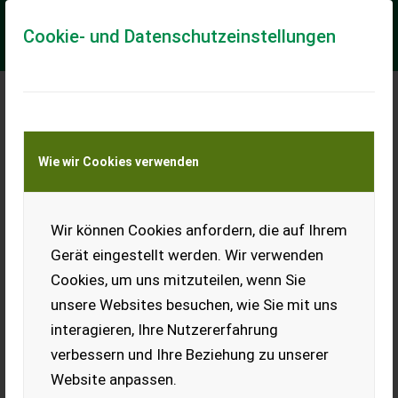
Cookie- und Datenschutzeinstellungen
Meine Transportkostenanfrage
Wie wir Cookies verwenden
Transport von Land- und Baumaschinen –
KEINE Tiertransporte
Wir können Cookies anfordern, die auf Ihrem
Massey Ferguson 365
Gerät eingestellt werden. Wir verwenden
Ersatzteile von diesem Traktor
Cookies, um uns mitzuteilen, wenn Sie
EUR 0
unsere Websites besuchen, wie Sie mit uns
interagieren, Ihre Nutzererfahrung
verbessern und Ihre Beziehung zu unserer
Website anpassen.