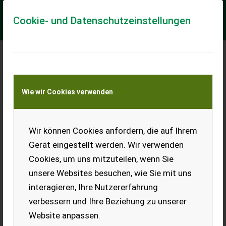
Cookie- und Datenschutzeinstellungen
Meine Transportkostenanfrage
Wie wir Cookies verwenden
Transport von Land- und Baumaschinen –
KEINE Tiertransporte
Wir können Cookies anfordern, die auf Ihrem
Sonstige EcoLine Frontgewicht 1050 + Box
Gerät eingestellt werden. Wir verwenden
EcoLine - preiswerte Technik b. Landtechnik BINDER
Cookies, um uns mitzuteilen, wenn Sie
Produktbeschreibung: Frontgewicht "EcoLine" Entdecken Sie
unsere Websites besuchen, wie Sie mit uns
das hochwertige Frontgewicht 1050 + Box , ein
unverzichtbares Zubehör für Ihre ...
interagieren, Ihre Nutzererfahrung
verbessern und Ihre Beziehung zu unserer
EUR 1.199
inkl. 20 % MwSt.
Website anpassen.