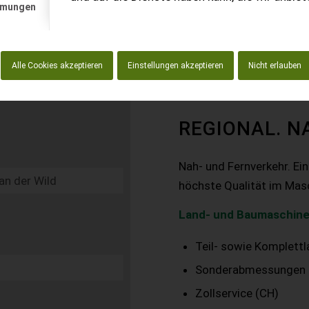
mmungen
Alle Cookies akzeptieren
Einstellungen akzeptieren
Nicht erlauben
REGIONAL. N
Nah- und Fernverkehr. Ei
höchste Qualität im Mas
Land- und Baumaschine
Teil- sowie Komplett
Sonderabmessungen
Zollservice (CH)