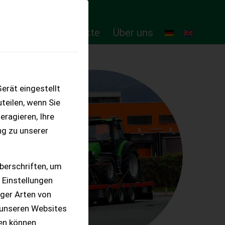
ten
Online-Produkte
Über uns
erät eingestellt
teilen, wenn Sie
eragieren, Ihre
ng zu unserer
berschriften, um
 Einstellungen
iger Arten von
 unseren Websites
ten können.