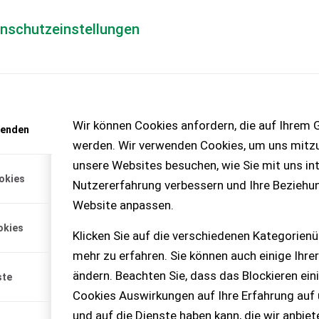
enschutzeinstellungen
Händlerlogin
für Händler
Mediada
anfrage
Wir können Cookies anfordern, die auf Ihrem G
wenden
chinen – KEINE
werden. Wir verwenden Cookies, um uns mitzu
unsere Websites besuchen, wie Sie mit uns int
okies
Nutzererfahrung verbessern und Ihre Beziehu
Website anpassen.
Zwillingsbereifung,
okies
mit Beleuchtung aus...
Klicken Sie auf die verschiedenen Kategorienü
mehr zu erfahren. Sie können auch einige Ihrer
ändern. Beachten Sie, dass das Blockieren ein
ste
Cookies Auswirkungen auf Ihre Erfahrung auf
und auf die Dienste haben kann, die wir anbie