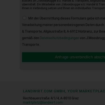
Buttons an J.Moosbrugger e.U. Handel & Transporte, Allgäustraß
übermittelt. Ein Mitarbeiter von J.Moosbrugger e.U. Handel & Tran
Ihnen in Verbindung setzen und Ihnen ein individuelles Transport
Mit der Übermittlung dieses Formulars gebe ich m
Verarbeitung meiner personenbezogenen Daten durch 
& Transporte, Allgäustraße 8, A-6912 Hörbranz, zur Be
gemäß den
Datenschutzbedingungen
von J.Moosbrugge
Transporte.
Anfrage unverbindlich absch
LANDWIRT.COM GMBH, YOUR MARKETPLA
Rechbauerstraße 4/1/4, A-8010 Graz
marktplatz@landwirt.com