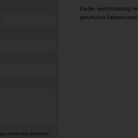
Die Be- und Entladung fa
geschultes Fahrpersonal
age unverbindlich abschicken“–