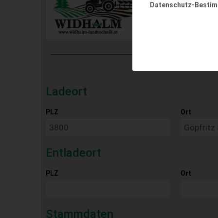
Datenschutz-Besti
Ladeort
PLZ
Ort
Entladeort
PLZ
Ort
Stammdaten