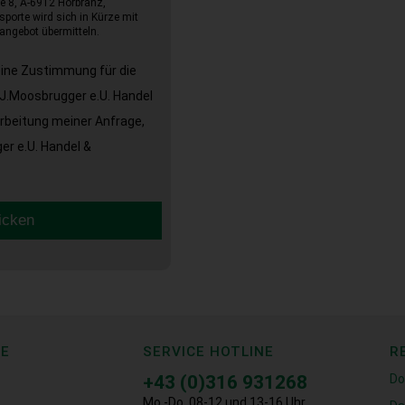
e 8, A-6912 Hörbranz,
sporte wird sich in Kürze mit
angebot übermitteln.
eine Zustimmung für die
J.Moosbrugger e.U. Handel
arbeitung meiner Anfrage,
r e.U. Handel &
icken
CE
SERVICE HOTLINE
R
+43 (0)316 931268
Do
Mo.-Do. 08-12 und 13-16 Uhr