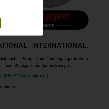
ATIONAL. INTERNATIONAL.
nheimisches Personal und Fahrzeuge garantieren
chinen-, Stückgut- und Sondertransport.
n (KEINE Tiertransporte)
ladungen