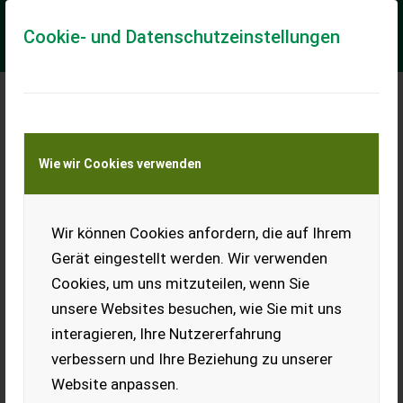
Cookie- und Datenschutzeinstellungen
Meine Transportkostenanfrage
Wie wir Cookies verwenden
Transport von Land- und Baumaschinen –
KEINE Tiertransporte
Wir können Cookies anfordern, die auf Ihrem
Case IH Maxxum 135 CVXDrive
Gerät eingestellt werden. Wir verwenden
Vorführmaschine 2025 - prompt Verfügbar -
Cookies, um uns mitzuteilen, wenn Sie
Sonderpr
unsere Websites besuchen, wie Sie mit uns
Nr. 65866 - Erstanmeldung am 18.06.2025 135 PS
interagieren, Ihre Nutzererfahrung
Normalleistung und 169 PS geboostet Common-Rail Motor
mit 4,5 ltr Hubraum, 4 Zylinder und 700Nm ma...
verbessern und Ihre Beziehung zu unserer
Website anpassen.
EUR 0