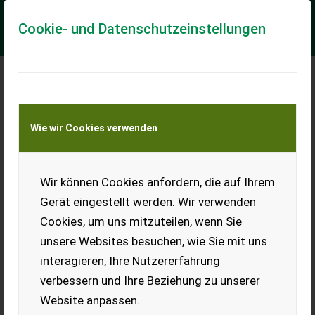
Cookie- und Datenschutzeinstellungen
Meine Transportkostenanfrage
Wie wir Cookies verwenden
Transport von Land- und Baumaschinen –
KEINE Tiertransporte
Wir können Cookies anfordern, die auf Ihrem
Sonstige Box, Container /Behälter / Kiste B-
Ware
Gerät eingestellt werden. Wir verwenden
Lagerung oder Transport/Entleerung
Cookies, um uns mitzuteilen, wenn Sie
unsere Websites besuchen, wie Sie mit uns
B-Ware Die Boxen wurden geprüft, sind voll funktionstüchtig
und perfekt für die Lagerung von Getreide, Saatgut und
interagieren, Ihre Nutzererfahrung
anderem Schüttgut geeignet. 1...
verbessern und Ihre Beziehung zu unserer
EUR 1.032
inkl. 20 % MwSt.
Website anpassen.