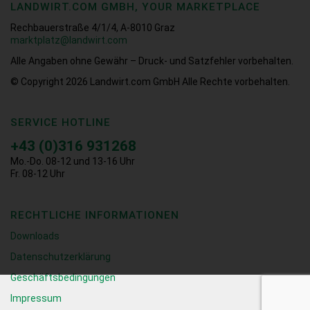
LANDWIRT.COM GMBH, YOUR MARKETPLACE
Rechbauerstraße 4/1/4, A-8010 Graz
marktplatz@landwirt.com
Alle Angaben ohne Gewähr – Druck- und Satzfehler vorbehalten.
© Copyright 2026
Landwirt.com GmbH Alle Rechte vorbehalten.
SERVICE HOTLINE
+43 (0)316 931268
Mo.-Do. 08-12 und 13-16 Uhr
Fr. 08-12 Uhr
RECHTLICHE INFORMATIONEN
Downloads
Datenschutzerklärung
Geschäftsbedingungen
Impressum