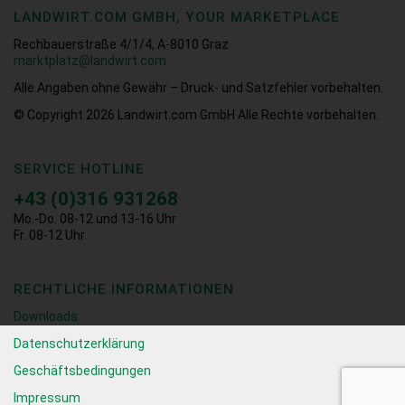
LANDWIRT.COM GMBH, YOUR MARKETPLACE
Rechbauerstraße 4/1/4, A-8010 Graz
marktplatz@landwirt.com
Alle Angaben ohne Gewähr – Druck- und Satzfehler vorbehalten.
© Copyright 2026
Landwirt.com GmbH Alle Rechte vorbehalten.
SERVICE HOTLINE
+43 (0)316 931268
Mo.-Do. 08-12 und 13-16 Uhr
Fr. 08-12 Uhr
RECHTLICHE INFORMATIONEN
Downloads
Datenschutzerklärung
Geschäftsbedingungen
Impressum