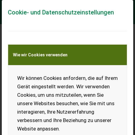
Cookie- und Datenschutzeinstellungen
Meine Transportkostenanfrage
Wie wir Cookies verwenden
Transport von Land- und Baumaschinen –
KEINE Tiertransporte
Wir können Cookies anfordern, die auf Ihrem
Sonstige Joker-Haken ASH.4T.000.1.G.SP
Gerät eingestellt werden. Wir verwenden
Joker-Haken ASH.4T.000.1.G.SP
Cookies, um uns mitzuteilen, wenn Sie
Aktionspreis Joker-Haken ASH.4T.000.1.G.SP Bei Fragen bitte
unsere Websites besuchen, wie Sie mit uns
einfach melden
interagieren, Ihre Nutzererfahrung
EUR 99
inkl. 20 % MwSt.
verbessern und Ihre Beziehung zu unserer
Website anpassen.