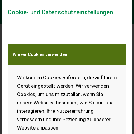
Cookie- und Datenschutzeinstellungen
Meine Transportkostenanfrage
Wie wir Cookies verwenden
Transport von Land- und Baumaschinen –
KEINE Tiertransporte
Wir können Cookies anfordern, die auf Ihrem
Sonstige Günstig 916T Teleskop-Radlader 1600
kg Tragkraft
Gerät eingestellt werden. Wir verwenden
Teleskop-Radlader
Cookies, um uns mitzuteilen, wenn Sie
unsere Websites besuchen, wie Sie mit uns
Günstig 916T Teleskop-Radlader – 1600 kg Tragkraft | 4200
kg | Kabine | 2025 | NEU Preis: 22.999 € netto / 27.368,81 €
interagieren, Ihre Nutzererfahrung
brutto inkl. MwSt. Transpo...
verbessern und Ihre Beziehung zu unserer
EUR 28.289
inkl. 23 % MwSt.
Website anpassen.