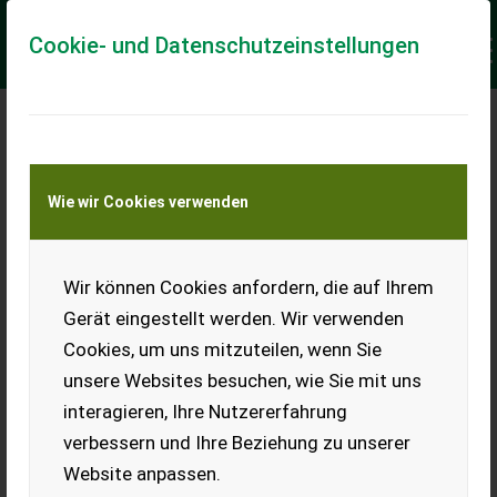
Cookie- und Datenschutzeinstellungen
Meine Transportkostenanfrage
Wie wir Cookies verwenden
Transport von Land- und Baumaschinen –
KEINE Tiertransporte
Keine Anfrage Möglich!
Wir können Cookies anfordern, die auf Ihrem
Gerät eingestellt werden. Wir verwenden
Cookies, um uns mitzuteilen, wenn Sie
unsere Websites besuchen, wie Sie mit uns
Ladeort
interagieren, Ihre Nutzererfahrung
verbessern und Ihre Beziehung zu unserer
PLZ
Ort
Website anpassen.