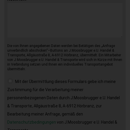
Die von Ihnen angegebenen Daten werden bei Betätigen des „Anfrage
unverbindlich abschicken“–Buttons an J.Moosbrugger e.U. Handel &
Transporte, Allgäustraße 8, A-6912 Hörbranz, übermittelt. Ein Mitarbeiter
von J.Moosbrugger e.U. Handel & Transporte wird sich in Kürze mit Ihnen
in Verbindung setzen und Ihnen ein individuelles Transportangebot
übermitteln.
Mit der Übermittlung dieses Formulars gebe ich meine
Zustimmung für die Verarbeitung meiner
personenbezogenen Daten durch J.Moosbrugger e.U. Handel
& Transporte, Allgäustraße 8, A-6912 Hörbranz, zur
Bearbeitung meiner Anfrage, gemäß den
Datenschutzbedingungen
von J.Moosbrugger e.U. Handel &