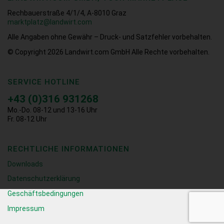
Rechbauerstraße 4/1/4, A-8010 Graz
marktplatz@landwirt.com
Alle Angaben ohne Gewähr – Druck- und Satzfehler vorbehalten.
© Copyright 2026
Landwirt.com GmbH Alle Rechte vorbehalten.
SERVICE HOTLINE
+43 (0)316 931268
Mo.-Do. 08-12 und 13-16 Uhr
Fr. 08-12 Uhr
RECHTLICHE INFORMATIONEN
Downloads
Datenschutzerklärung
Geschäftsbedingungen
Impressum