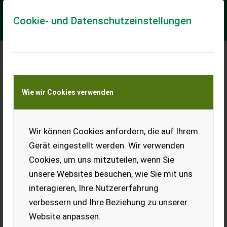
Cookie- und Datenschutzeinstellungen
Meine Transportkostenanfrage
Wie wir Cookies verwenden
Transport von Land- und Baumaschinen –
KEINE Tiertransporte
Wir können Cookies anfordern, die auf Ihrem
Olimac Drago GT - ERSATZTEILSTÜTZPUNKT
Gerät eingestellt werden. Wir verwenden
BULLA Landtechnik - ERSATZTEILSTÜTZPUNKT
Cookies, um uns mitzuteilen, wenn Sie
OLIMAC Drago GT Neumaschinen + gedämpfte und
unsere Websites besuchen, wie Sie mit uns
selbstjustierende Pflückplatten + Chrombolzen- Nasenketten
+ gehärtete Pflückschienen + je nach Antrie...
interagieren, Ihre Nutzererfahrung
verbessern und Ihre Beziehung zu unserer
EUR 0
Website anpassen.