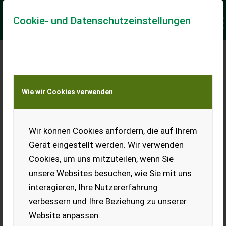
Cookie- und Datenschutzeinstellungen
Meine Transportkostenanfrage
Wie wir Cookies verwenden
Transport von Land- und Baumaschinen –
KEINE Tiertransporte
Keine Anfrage Möglich!
Wir können Cookies anfordern, die auf Ihrem
Gerät eingestellt werden. Wir verwenden
Cookies, um uns mitzuteilen, wenn Sie
unsere Websites besuchen, wie Sie mit uns
Ladeort
interagieren, Ihre Nutzererfahrung
verbessern und Ihre Beziehung zu unserer
PLZ
Ort
Website anpassen.