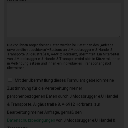
Die von Ihnen angegebenen Daten werden bei Betätigen des „Anfrage
unverbindlich abschicken“–Buttons an J.Moosbrugger e.U. Handel &
Transporte, Allgäustraße 8, A-6912 Hörbranz, übermittelt. Ein Mitarbeiter
von J.Moosbrugger e.U. Handel & Transporte wird sich in Kürze mit Ihnen
in Verbindung setzen und Ihnen ein individuelles Transportangebot
übermitteln.
Mit der Übermittlung dieses Formulars gebe ich meine
Zustimmung für die Verarbeitung meiner
personenbezogenen Daten durch J.Moosbrugger e.U. Handel
& Transporte, Allgäustraße 8, A-6912 Hörbranz, zur
Bearbeitung meiner Anfrage, gemäß den
Datenschutzbedingungen
von J.Moosbrugger e.U. Handel &