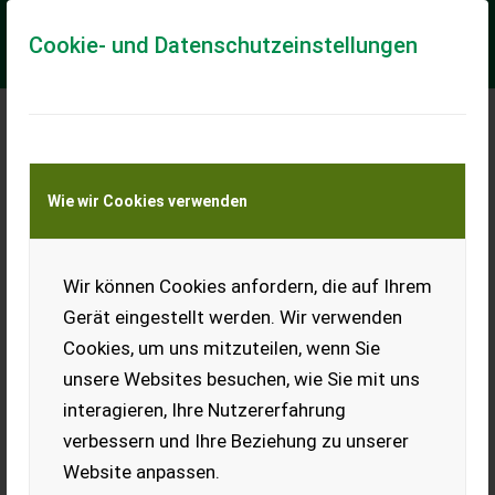
Cookie- und Datenschutzeinstellungen
Meine Transportkostenanfrage
Wie wir Cookies verwenden
Transport von Land- und Baumaschinen –
KEINE Tiertransporte
Wir können Cookies anfordern, die auf Ihrem
Sonstige Palettengabel 120 cm passend zu
Genie/Terex Aufn
Gerät eingestellt werden. Wir verwenden
Cookies, um uns mitzuteilen, wenn Sie
NEU, passend zu Genie/Terex Aufnahme, mit geschmiedeten
Zinken 1200 mm lang, 80 mm breit, 40 mm stark, 2 t Hublast,
unsere Websites besuchen, wie Sie mit uns
FEM2 Gabelträger
interagieren, Ihre Nutzererfahrung
EUR 1.464
inkl. 20 % MwSt.
verbessern und Ihre Beziehung zu unserer
Website anpassen.