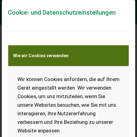
Cookie- und Datenschutzeinstellungen
Meine Transportkostenanfrage
Wie wir Cookies verwenden
Transport von Land- und Baumaschinen –
KEINE Tiertransporte
Wir können Cookies anfordern, die auf Ihrem
Wolf Hoflader
Gerät eingestellt werden. Wir verwenden
Hoflader 780 H
Cookies, um uns mitzuteilen, wenn Sie
Mini 780H mit offenem Schutzdach, Farbe. Rot *PWG 35-
unsere Websites besuchen, wie Sie mit uns
System und 35-Achse-Kardanantrieb *elektronischer
Joystick, 2.Gänge * leistungsstarker Kubota ...
interagieren, Ihre Nutzererfahrung
verbessern und Ihre Beziehung zu unserer
EUR 22.400
inkl. 20 % MwSt.
Website anpassen.