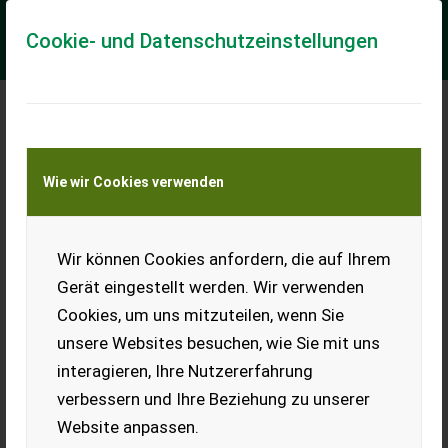
Cookie- und Datenschutzeinstellungen
Meine Transportkostenanfrage
Wie wir Cookies verwenden
Transport von Land- und Baumaschinen –
KEINE Tiertransporte
Wir können Cookies anfordern, die auf Ihrem
Rapid Twister
Gerät eingestellt werden. Wir verwenden
*Ausstellungsmaschine* *Anbauflansch für Rapid* *für
Cookies, um uns mitzuteilen, wenn Sie
andere Motormähermarken auch möglich*
unsere Websites besuchen, wie Sie mit uns
EUR 7.500
inkl. 20 % MwSt.
interagieren, Ihre Nutzererfahrung
verbessern und Ihre Beziehung zu unserer
Website anpassen.