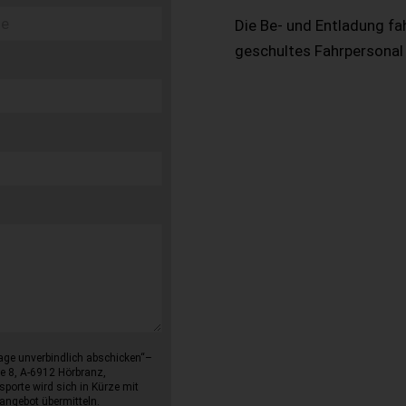
Die Be- und Entladung fa
geschultes Fahrpersonal
age unverbindlich abschicken“–
e 8, A-6912 Hörbranz,
sporte wird sich in Kürze mit
angebot übermitteln.