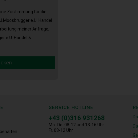
eine Zustimmung für die
J.Moosbrugger e.U. Handel
arbeitung meiner Anfrage,
r e.U. Handel &
icken
CE
SERVICE HOTLINE
R
+43 (0)316 931268
Do
Mo.-Do. 08-12 und 13-16 Uhr
Da
Fr. 08-12 Uhr
behalten.
Ge