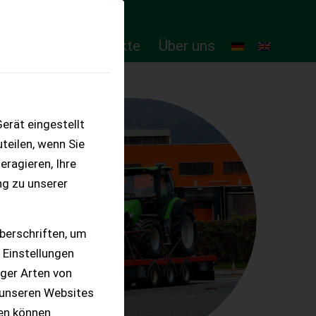
ten
Online-Produkte
Über uns
erät eingestellt
teilen, wenn Sie
eragieren, Ihre
ng zu unserer
berschriften, um
 Einstellungen
iger Arten von
 unseren Websites
ten können.