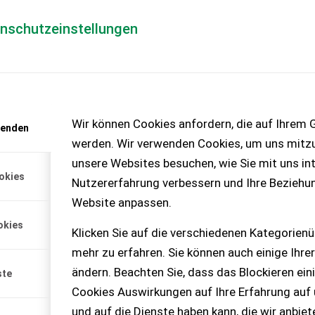
enschutzeinstellungen
Händlerlogin
für Händler
Mediada
anfrage
Wir können Cookies anfordern, die auf Ihrem G
wenden
chinen – KEINE
werden. Wir verwenden Cookies, um uns mitzu
unsere Websites besuchen, wie Sie mit uns int
okies
Nutzererfahrung verbessern und Ihre Beziehu
Website anpassen.
uro 8 Schienenbreite
okies
kraft 2000kg Ihr...
Klicken Sie auf die verschiedenen Kategorienü
mehr zu erfahren. Sie können auch einige Ihrer
ändern. Beachten Sie, dass das Blockieren ein
ste
Cookies Auswirkungen auf Ihre Erfahrung auf
und auf die Dienste haben kann, die wir anbie