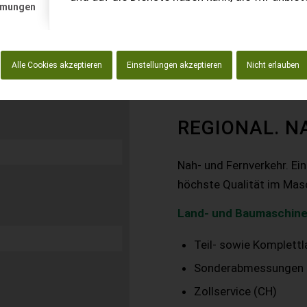
mmungen
Alle Cookies akzeptieren
Einstellungen akzeptieren
Nicht erlauben
REGIONAL. N
Nah- und Fernverkehr. Ei
höchste Qualität im Mas
Land- und Baumaschine
Teil- sowie Komplett
Sonderabmessungen
Zollservice (CH)