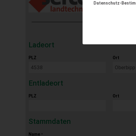
Datenschutz-Besti
Ladeort
PLZ
Ort
Entladeort
PLZ
Ort
Stammdaten
Name
*