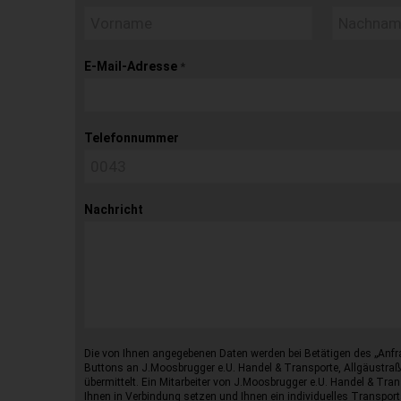
E-Mail-Adresse
*
Telefonnummer
Nachricht
Die von Ihnen angegebenen Daten werden bei Betätigen des „Anfr
Buttons an J.Moosbrugger e.U. Handel & Transporte, Allgäustraß
übermittelt. Ein Mitarbeiter von J.Moosbrugger e.U. Handel & Tran
Ihnen in Verbindung setzen und Ihnen ein individuelles Transport