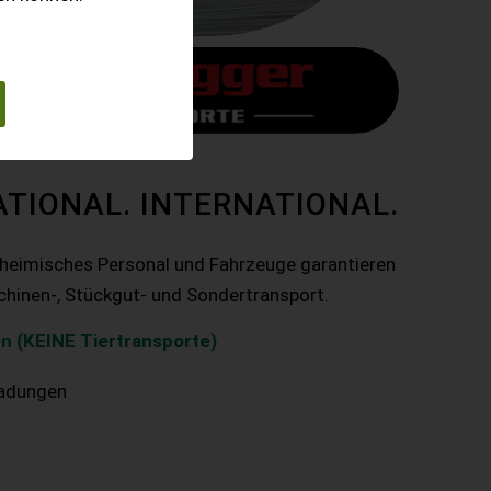
ATIONAL. INTERNATIONAL.
nheimisches Personal und Fahrzeuge garantieren
chinen-, Stückgut- und Sondertransport.
n (KEINE Tiertransporte)
ladungen