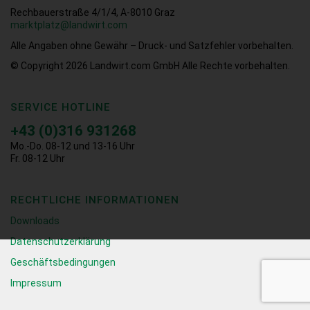
Rechbauerstraße 4/1/4, A-8010 Graz
marktplatz@landwirt.com
Alle Angaben ohne Gewähr – Druck- und Satzfehler vorbehalten.
© Copyright 2026
Landwirt.com GmbH Alle Rechte vorbehalten.
SERVICE HOTLINE
+43 (0)316 931268
Mo.-Do. 08-12 und 13-16 Uhr
Fr. 08-12 Uhr
RECHTLICHE INFORMATIONEN
Downloads
Datenschutzerklärung
Geschäftsbedingungen
Impressum