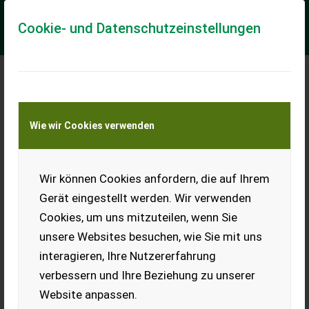
Cookie- und Datenschutzeinstellungen
Meine Transportkostenanfrage
Wie wir Cookies verwenden
Transport von Land- und Baumaschinen –
KEINE Tiertransporte
Wir können Cookies anfordern, die auf Ihrem
Valtra S394 (Stufe V)
Gerät eingestellt werden. Wir verwenden
-500h Service gemacht, -
Cookies, um uns mitzuteilen, wenn Sie
Kugelkopf K80, -Load
Sensing, -ISO-Bus, -RÜFA, -
unsere Websites besuchen, wie Sie mit uns
Hauer-Forstschutzplatte -
interagieren, Ihre Nutzererfahrung
ZW 540E/1000 -ZW-
Betätigung ext. links -
verbessern und Ihre Beziehung zu unserer
Zusatz-Kr...
Website anpassen.
EUR 273.600
inkl. 20 % MwSt.