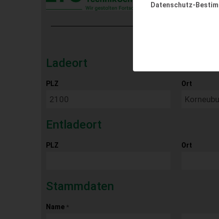
Datenschutz-Besti
Ladeort
PLZ
Ort
Entladeort
PLZ
Ort
Stammdaten
Name
*