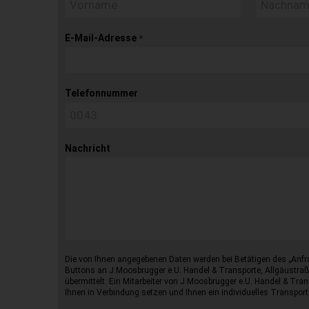
E-Mail-Adresse
*
Telefonnummer
Nachricht
Die von Ihnen angegebenen Daten werden bei Betätigen des „Anfr
Buttons an J.Moosbrugger e.U. Handel & Transporte, Allgäustraß
übermittelt. Ein Mitarbeiter von J.Moosbrugger e.U. Handel & Tran
Ihnen in Verbindung setzen und Ihnen ein individuelles Transport