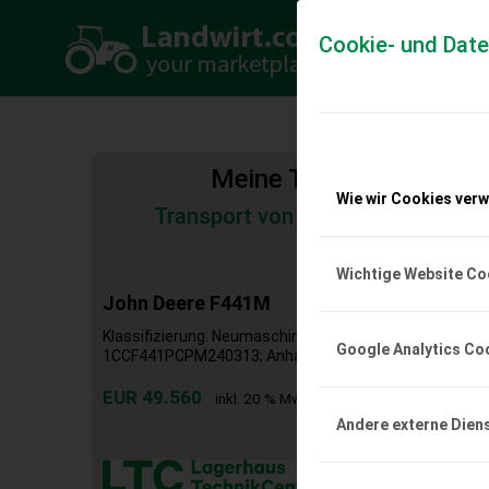
Cookie- und Dat
Meine Transportkosten
Wie wir Cookies ver
Transport von Land- und Baumas
Tiertransporte
Wichtige Website Co
John Deere F441M
Klassifizierung: Neumaschine; Seriennummer/Fahrges
Google Analytics Co
1CCF441PCPM240313; Anhängeart: Anhängevorrichtu
EUR 49.560
inkl. 20 % MwSt.
Andere externe Dien