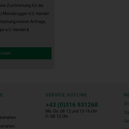
eine Zustimmung für die
J.Moosbrugger e.U. Handel
arbeitung meiner Anfrage,
r e.U. Handel &
icken
CE
SERVICE HOTLINE
R
+43 (0)316 931268
Do
Mo.-Do. 08-12 und 13-16 Uhr
Da
Fr. 08-12 Uhr
behalten.
Ge
ehalten.