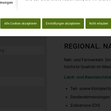
mmungen
Alle Cookies akzeptieren
Einstellungen akzeptieren
Nicht erlauben
REGIONAL. N
Nah- und Fernverkehr. Ei
höchste Qualität im Mas
Land- und Baumaschine
Teil- sowie Komplett
Sonderabmessungen
Zollservice (CH)