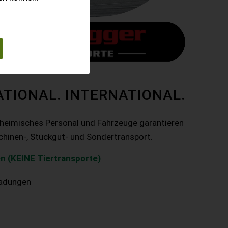
ATIONAL. INTERNATIONAL.
nheimisches Personal und Fahrzeuge garantieren
chinen-, Stückgut- und Sondertransport.
n (KEINE Tiertransporte)
ladungen