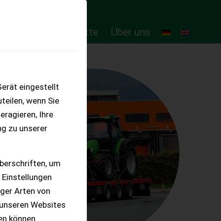
ten
Online-Produkte
Über uns
erät eingestellt
teilen, wenn Sie
eragieren, Ihre
ng zu unserer
berschriften, um
 Einstellungen
iger Arten von
 unseren Websites
ten können.