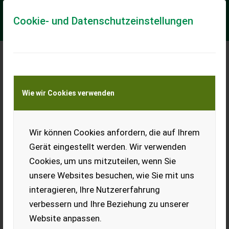
Cookie- und Datenschutzeinstellungen
Meine Transportkostenanfrage
Wie wir Cookies verwenden
Transport von Land- und Baumaschinen –
KEINE Tiertransporte
Wir können Cookies anfordern, die auf Ihrem
Fella SM 401 Trans-KC
Gerät eingestellt werden. Wir verwenden
! WICHTIG, auch wenn Sie mit uns per WhatsApp oder ähnlich
Cookies, um uns mitzuteilen, wenn Sie
chatten und daraufhin Maschinen kaufen, bitte kontrollieren
Sie die Auftragsbestätigung,...
unsere Websites besuchen, wie Sie mit uns
interagieren, Ihre Nutzererfahrung
EUR 0
verbessern und Ihre Beziehung zu unserer
Website anpassen.