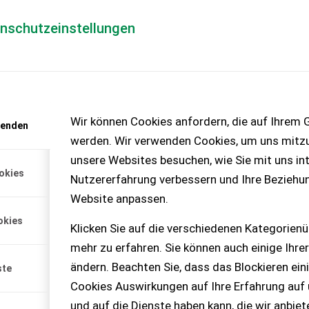
enschutzeinstellungen
Händlerlogin
für Händler
Mediada
anfrage
Wir können Cookies anfordern, die auf Ihrem G
wenden
chinen – KEINE
werden. Wir verwenden Cookies, um uns mitzu
unsere Websites besuchen, wie Sie mit uns int
okies
Nutzererfahrung verbessern und Ihre Beziehu
Website anpassen.
okies
Klicken Sie auf die verschiedenen Kategorienü
hine + 6 Reihen mit 70cm
mehr zu erfahren. Sie können auch einige Ihrer
Stoppelknicker + G...
ändern. Beachten Sie, dass das Blockieren ein
ste
Cookies Auswirkungen auf Ihre Erfahrung auf
und auf die Dienste haben kann, die wir anbie