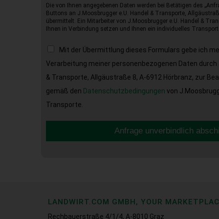
Die von Ihnen angegebenen Daten werden bei Betätigen des „Anfr
Buttons an J.Moosbrugger e.U. Handel & Transporte, Allgäustraß
übermittelt. Ein Mitarbeiter von J.Moosbrugger e.U. Handel & Tran
Ihnen in Verbindung setzen und Ihnen ein individuelles Transport
Mit der Übermittlung dieses Formulars gebe ich m
Verarbeitung meiner personenbezogenen Daten durch 
& Transporte, Allgäustraße 8, A-6912 Hörbranz, zur Be
gemäß den
Datenschutzbedingungen
von J.Moosbrugge
Transporte.
Anfrage unverbindlich absch
LANDWIRT.COM GMBH, YOUR MARKETPLA
Rechbauerstraße 4/1/4, A-8010 Graz