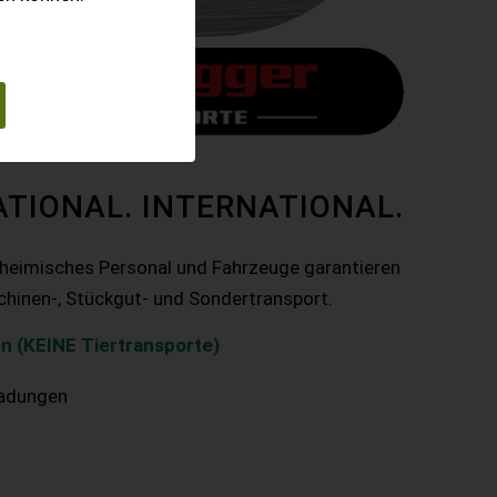
ATIONAL. INTERNATIONAL.
nheimisches Personal und Fahrzeuge garantieren
chinen-, Stückgut- und Sondertransport.
n (KEINE Tiertransporte)
ladungen