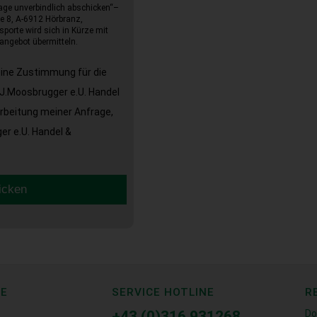
age unverbindlich abschicken“–
e 8, A-6912 Hörbranz,
sporte wird sich in Kürze mit
angebot übermitteln.
eine Zustimmung für die
J.Moosbrugger e.U. Handel
arbeitung meiner Anfrage,
r e.U. Handel &
icken
CE
SERVICE HOTLINE
R
+43 (0)316 931268
Do