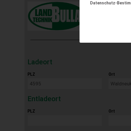
Datenschutz-Besti
Ladeort
PLZ
Ort
Entladeort
PLZ
Ort