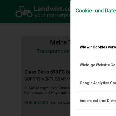
Cookie- und Dat
Meine Transportkosten
Wie wir Cookies ver
Transport von Land- und Baumas
Tiertransporte
Wichtige Website Co
Claas Corio 670 FC Conspeed
SOFORT VERFÜGBAR **Lieferung möglich**
Google Analytics Co
CLAAS Maispflücker Corio 670 FC Conspeed + Neumasc
Reihenabstand + hydraulisch klappbar + Hybridwalzen + 
Andere externe Dien
EUR 64.200
inkl. 20 % MwSt.