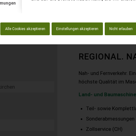
mmungen
Alle Cookies akzeptieren
Einstellungen akzeptieren
Nicht erlauben
REGIONAL. N
Nah- und Fernverkehr. Ei
höchste Qualität im Mas
Land- und Baumaschine
Teil- sowie Komplett
Sonderabmessungen
Zollservice (CH)