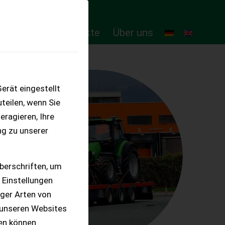
ten
Online-Produkte
Über uns
erät eingestellt
teilen, wenn Sie
eragieren, Ihre
ng zu unserer
berschriften, um
 Einstellungen
iger Arten von
 unseren Websites
ten können.