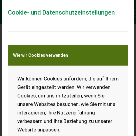
Cookie- und Datenschutzeinstellungen
Meine Transportkostenanfrage
Wie wir Cookies verwenden
Transport von Land- und Baumaschinen –
KEINE Tiertransporte
Keine Anfrage Möglich!
Wir können Cookies anfordern, die auf Ihrem
Gerät eingestellt werden. Wir verwenden
Cookies, um uns mitzuteilen, wenn Sie
unsere Websites besuchen, wie Sie mit uns
Ladeort
interagieren, Ihre Nutzererfahrung
verbessern und Ihre Beziehung zu unserer
PLZ
Ort
Website anpassen.