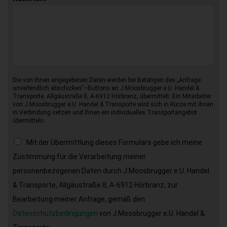
Die von Ihnen angegebenen Daten werden bei Betätigen des „Anfrage
unverbindlich abschicken“–Buttons an J.Moosbrugger e.U. Handel &
Transporte, Allgäustraße 8, A-6912 Hörbranz, übermittelt. Ein Mitarbeiter
von J.Moosbrugger e.U. Handel & Transporte wird sich in Kürze mit Ihnen
in Verbindung setzen und Ihnen ein individuelles Transportangebot
übermitteln.
Mit der Übermittlung dieses Formulars gebe ich meine
Zustimmung für die Verarbeitung meiner
personenbezogenen Daten durch J.Moosbrugger e.U. Handel
& Transporte, Allgäustraße 8, A-6912 Hörbranz, zur
Bearbeitung meiner Anfrage, gemäß den
Datenschutzbedingungen
von J.Moosbrugger e.U. Handel &