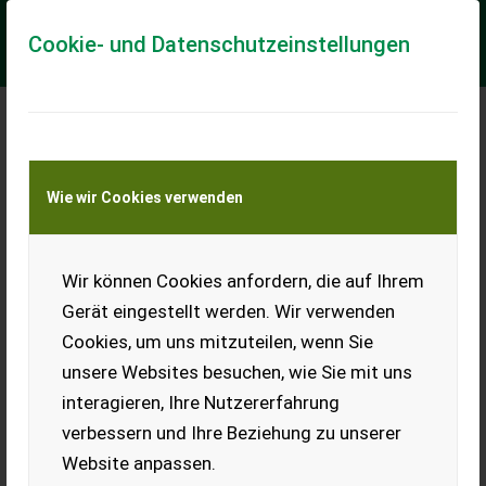
Cookie- und Datenschutzeinstellungen
Meine Transportkostenanfrage
Wie wir Cookies verwenden
Transport von Land- und Baumaschinen –
KEINE Tiertransporte
Wir können Cookies anfordern, die auf Ihrem
Pöttinger Jumbo 5370
DB
Gerät eingestellt werden. Wir verwenden
Jumbo 5370 DB
Cookies, um uns mitzuteilen, wenn Sie
unsere Websites besuchen, wie Sie mit uns
+++Bestellmaschine+++
Zwangslenkung Dosierung
interagieren, Ihre Nutzererfahrung
45 Messer Druckluft Isobus
verbessern und Ihre Beziehung zu unserer
EUR 0
Website anpassen.