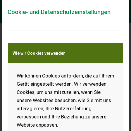
Cookie- und Datenschutzeinstellungen
Meine Transportkostenanfrage
Wie wir Cookies verwenden
Transport von Land- und Baumaschinen –
KEINE Tiertransporte
Wir können Cookies anfordern, die auf Ihrem
Sonstige WC 42 Flishugger
Gerät eingestellt werden. Wir verwenden
== Flere oplysninger (DK) == Stammediameter mm: 100 Er til
Cookies, um uns mitzuteilen, wenn Sie
salg: Til salg nu Fabriksny DK-Tec WC-42 flishugger til max
10cm stammer. Vi har dem på...
unsere Websites besuchen, wie Sie mit uns
interagieren, Ihre Nutzererfahrung
EUR 1.606
MwSt nicht ausweisbar
verbessern und Ihre Beziehung zu unserer
Website anpassen.