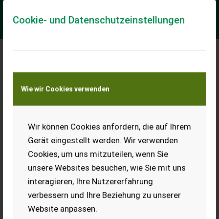
Cookie- und Datenschutzeinstellungen
Meine Transportkostenanfrage
Wie wir Cookies verwenden
Transport von Land- und Baumaschinen –
KEINE Tiertransporte
Wir können Cookies anfordern, die auf Ihrem
Kemper Champion 4500
Gerät eingestellt werden. Wir verwenden
Kemper Vorsatz zu Claas Jaguar - Champion 4500 - Bj 2005 -
Cookies, um uns mitzuteilen, wenn Sie
4,5m Breite - 6-reihig - reihenunabhängig - hydraulisch
klappbar - Lagermaisschne...
unsere Websites besuchen, wie Sie mit uns
interagieren, Ihre Nutzererfahrung
EUR 21.901
inkl. 13% MwSt./Verm.
verbessern und Ihre Beziehung zu unserer
Website anpassen.