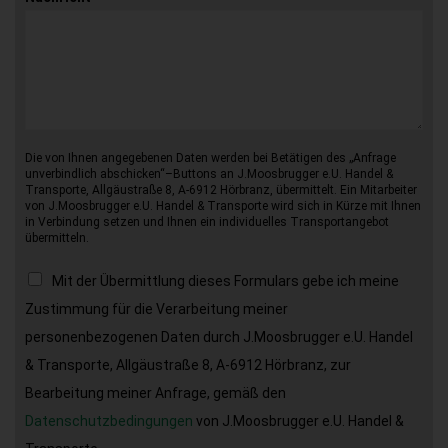
Die von Ihnen angegebenen Daten werden bei Betätigen des „Anfrage
unverbindlich abschicken“–Buttons an J.Moosbrugger e.U. Handel &
Transporte, Allgäustraße 8, A-6912 Hörbranz, übermittelt. Ein Mitarbeiter
von J.Moosbrugger e.U. Handel & Transporte wird sich in Kürze mit Ihnen
in Verbindung setzen und Ihnen ein individuelles Transportangebot
übermitteln.
Mit der Übermittlung dieses Formulars gebe ich meine
Zustimmung für die Verarbeitung meiner
personenbezogenen Daten durch J.Moosbrugger e.U. Handel
& Transporte, Allgäustraße 8, A-6912 Hörbranz, zur
Bearbeitung meiner Anfrage, gemäß den
Datenschutzbedingungen
von J.Moosbrugger e.U. Handel &