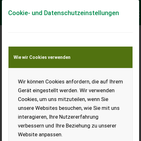
Cookie- und Datenschutzeinstellungen
Meine Transportkostenanfrage
Wie wir Cookies verwenden
Transport von Land- und Baumaschinen –
KEINE Tiertransporte
Keine Anfrage Möglich!
Wir können Cookies anfordern, die auf Ihrem
Gerät eingestellt werden. Wir verwenden
Cookies, um uns mitzuteilen, wenn Sie
unsere Websites besuchen, wie Sie mit uns
Ladeort
interagieren, Ihre Nutzererfahrung
verbessern und Ihre Beziehung zu unserer
PLZ
Ort
Website anpassen.