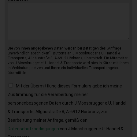
Die von Ihnen angegebenen Daten werden bei Betätigen des „Anfrage
unverbindlich abschicken“–Buttons an J.Moosbrugger e.U. Handel &
Transporte, Allgäustraße 8, A-6912 Hörbranz, übermittelt. Ein Mitarbeiter
von J.Moosbrugger e.U. Handel & Transporte wird sich in Kürze mit Ihnen
in Verbindung setzen und Ihnen ein individuelles Transportangebot
übermitteln.
Mit der Übermittlung dieses Formulars gebe ich meine
Zustimmung für die Verarbeitung meiner
personenbezogenen Daten durch J.Moosbrugger e.U. Handel
& Transporte, Allgäustraße 8, A-6912 Hörbranz, zur
Bearbeitung meiner Anfrage, gemäß den
Datenschutzbedingungen
von J.Moosbrugger e.U. Handel &