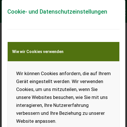
Cookie- und Datenschutzeinstellungen
Meine Transportkostenanfrage
Wie wir Cookies verwenden
Transport von Land- und Baumaschinen –
KEINE Tiertransporte
Keine Anfrage Möglich!
Wir können Cookies anfordern, die auf Ihrem
Gerät eingestellt werden. Wir verwenden
Cookies, um uns mitzuteilen, wenn Sie
unsere Websites besuchen, wie Sie mit uns
Ladeort
interagieren, Ihre Nutzererfahrung
verbessern und Ihre Beziehung zu unserer
PLZ
Ort
Website anpassen.