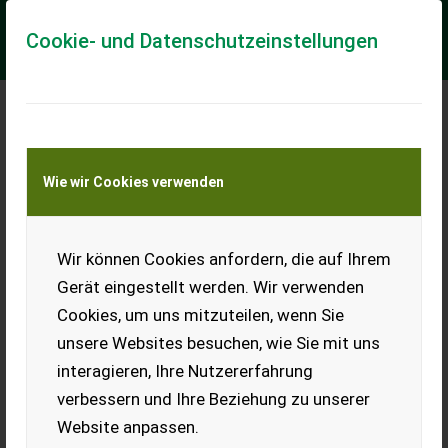
Cookie- und Datenschutzeinstellungen
Meine Transportkostenanfrage
Wie wir Cookies verwenden
Transport von Land- und Baumaschinen –
KEINE Tiertransporte
Wir können Cookies anfordern, die auf Ihrem
Sonstige JF-Stoll 1050 FCT
Gerät eingestellt werden. Wir verwenden
Feldhächsler
Cookies, um uns mitzuteilen, wenn Sie
Feldhächsler BJ 2009 Komplett mit Gelenkwelle u Bedienung
unsere Websites besuchen, wie Sie mit uns
EUR 12.000
interagieren, Ihre Nutzererfahrung
inkl. 20 % MwSt.
verbessern und Ihre Beziehung zu unserer
Website anpassen.