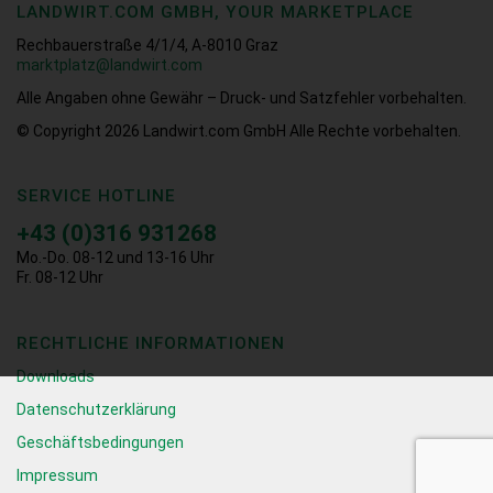
LANDWIRT.COM GMBH, YOUR MARKETPLACE
Rechbauerstraße 4/1/4, A-8010 Graz
marktplatz@landwirt.com
Alle Angaben ohne Gewähr – Druck- und Satzfehler vorbehalten.
© Copyright 2026
Landwirt.com GmbH Alle Rechte vorbehalten.
SERVICE HOTLINE
+43 (0)316 931268
Mo.-Do. 08-12 und 13-16 Uhr
Fr. 08-12 Uhr
RECHTLICHE INFORMATIONEN
Downloads
Datenschutzerklärung
Geschäftsbedingungen
Impressum