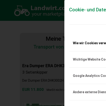
Cookie- und Dat
Meine Transportkosten
Wie wir Cookies ver
Transport von Land- und Baumas
Tiertransporte
Wichtige Website Co
Era Dumper ERA DHK3002H
3 Setienkipper
Google Analytics Co
Der Dumper ERA DHK3002H ist einsatzbereit und wurd
EUR 11.800
MwSt nicht ausweisbar
Andere externe Dien