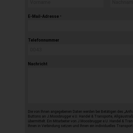
E-Mail-Adresse
*
Telefonnummer
Nachricht
Die von Ihnen angegebenen Daten werden bei Betätigen des „Anfr
Buttons an J.Moosbrugger e.U. Handel & Transporte, Allgäustraß
übermittelt. Ein Mitarbeiter von J.Moosbrugger e.U. Handel & Tran
Ihnen in Verbindung setzen und Ihnen ein individuelles Transport