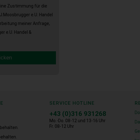
eine Zustimmung für die
J.Moosbrugger e.U. Handel
arbeitung meiner Anfrage,
r e.U. Handel &
icken
CE
SERVICE HOTLINE
R
+43 (0)316 931268
Do
Mo.-Do. 08-12 und 13-16 Uhr
Da
Fr. 08-12 Uhr
behalten.
Ge
ehalten.