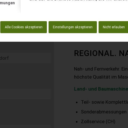
mmungen
Alle Cookies akzeptieren
Einstellungen akzeptieren
Nicht erlauben
REGIONAL. N
Nah- und Fernverkehr. Ei
höchste Qualität im Mas
Land- und Baumaschine
Teil- sowie Komplett
Sonderabmessungen
Zollservice (CH)