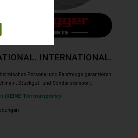
ATIONAL. INTERNATIONAL.
nheimisches Personal und Fahrzeuge garantieren
chinen-, Stückgut- und Sondertransport.
n (KEINE Tiertransporte)
ladungen