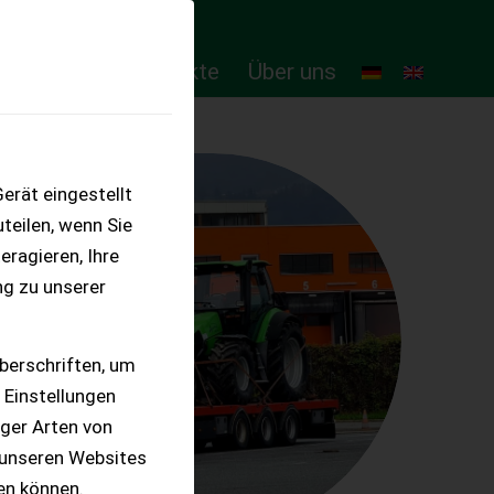
ten
Online-Produkte
Über uns
erät eingestellt
teilen, wenn Sie
eragieren, Ihre
ng zu unserer
berschriften, um
 Einstellungen
iger Arten von
 unseren Websites
ten können.