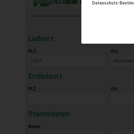
Datenschutz-Besti
Ladeort
PLZ
Ort
Entladeort
PLZ
Ort
Stammdaten
Name
*