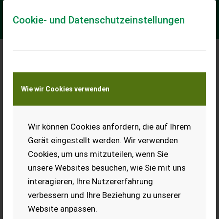
Cookie- und Datenschutzeinstellungen
Meine Transportkostenanfrage
Wie wir Cookies verwenden
Transport von Land- und Baumaschinen –
KEINE Tiertransporte
Wir können Cookies anfordern, die auf Ihrem
JCB 540-140
LOADALL- 2020 YEAR -
Gerät eingestellt werden. Wir verwenden
5555 HOURS
Cookies, um uns mitzuteilen, wenn Sie
YEAR: 2020 WORKING HOURS:
unsere Websites besuchen, wie Sie mit uns
5555 ENGINE: DIESEL JCB -
interagieren, Ihre Nutzererfahrung
55KW WEIGHT 11370KG 4
GEARS FRONT AND BACK FORKS 120CM STABILIZERS
verbessern und Ihre Beziehung zu unserer
ADDITIONAL AIR STABILIZERS 3...
Website anpassen.
EUR 38.000
ohne MwSt.