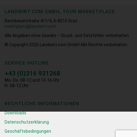
LANDWIRT.COM GMBH, YOUR MARKETPLACE
Rechbauerstraße 4/1/4, A-8010 Graz
marktplatz@landwirt.com
Alle Angaben ohne Gewähr – Druck- und Satzfehler vorbehalten.
© Copyright 2026
Landwirt.com GmbH Alle Rechte vorbehalten.
SERVICE HOTLINE
+43 (0)316 931268
Mo.-Do. 08-12 und 13-16 Uhr
Fr. 08-12 Uhr
RECHTLICHE INFORMATIONEN
Downloads
Datenschutzerklärung
Geschäftsbedingungen