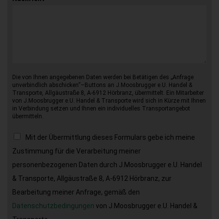
Die von Ihnen angegebenen Daten werden bei Betätigen des „Anfrage
unverbindlich abschicken“–Buttons an J.Moosbrugger e.U. Handel &
Transporte, Allgäustraße 8, A-6912 Hörbranz, übermittelt. Ein Mitarbeiter
von J.Moosbrugger e.U. Handel & Transporte wird sich in Kürze mit Ihnen
in Verbindung setzen und Ihnen ein individuelles Transportangebot
übermitteln.
Mit der Übermittlung dieses Formulars gebe ich meine
Zustimmung für die Verarbeitung meiner
personenbezogenen Daten durch J.Moosbrugger e.U. Handel
& Transporte, Allgäustraße 8, A-6912 Hörbranz, zur
Bearbeitung meiner Anfrage, gemäß den
Datenschutzbedingungen
von J.Moosbrugger e.U. Handel &