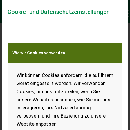
Cookie- und Datenschutzeinstellungen
Meine Transportkostenanfrage
Wie wir Cookies verwenden
Transport von Land- und Baumaschinen –
KEINE Tiertransporte
Keine Anfrage Möglich!
Wir können Cookies anfordern, die auf Ihrem
Gerät eingestellt werden. Wir verwenden
Cookies, um uns mitzuteilen, wenn Sie
unsere Websites besuchen, wie Sie mit uns
Ladeort
interagieren, Ihre Nutzererfahrung
verbessern und Ihre Beziehung zu unserer
PLZ
Ort
Website anpassen.